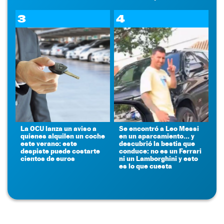
3
4
La OCU lanza un aviso a
Se encontró a Leo Messi
quienes alquilen un coche
en un aparcamiento... y
este verano: este
descubrió la bestia que
despiste puede costarte
conduce: no es un Ferrari
cientos de euros
ni un Lamborghini y esto
es lo que cuesta