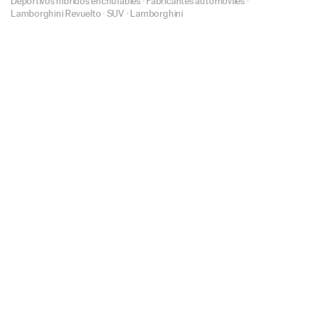
Deportivos híbridos enchufables
·
Fabricantes automóviles
·
Lamborghini Revuelto
·
SUV
·
Lamborghini