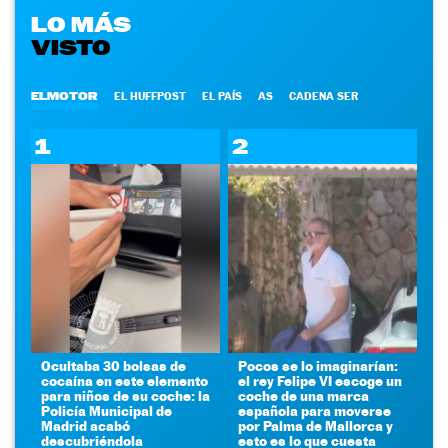
LO MÁS
VISTO
ELMOTOR
EL HUFFPOST
EL PAÍS
AS
CADENA SER
1
2
Ocultaba 30 bolsas de
Pocos se lo imaginarían:
cocaína en este elemento
el rey Felipe VI escoge un
para niños de su coche: la
coche de una marca
Policía Municipal de
española para moverse
Madrid acabó
por Palma de Mallorca y
descubriéndola
esto es lo que cuesta