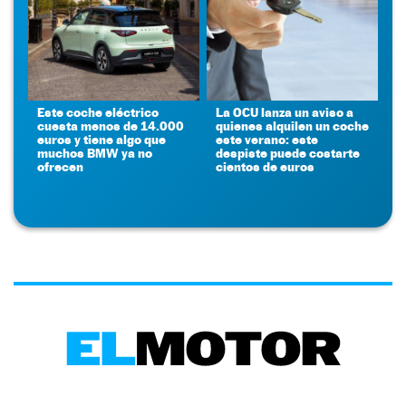
Este coche eléctrico
La OCU lanza un aviso a
cuesta menos de 14.000
quienes alquilen un coche
euros y tiene algo que
este verano: este
muchos BMW ya no
despiste puede costarte
ofrecen
cientos de euros