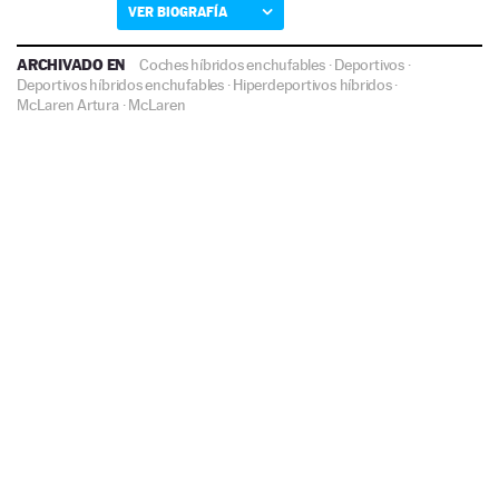
VER BIOGRAFÍA
ARCHIVADO EN
Coches híbridos enchufables
·
Deportivos
·
Deportivos híbridos enchufables
·
Hiperdeportivos híbridos
·
McLaren Artura
·
McLaren