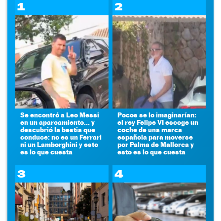
1
2
Se encontró a Leo Messi
Pocos se lo imaginarían:
en un aparcamiento... y
el rey Felipe VI escoge un
descubrió la bestia que
coche de una marca
conduce: no es un Ferrari
española para moverse
ni un Lamborghini y esto
por Palma de Mallorca y
es lo que cuesta
esto es lo que cuesta
3
4