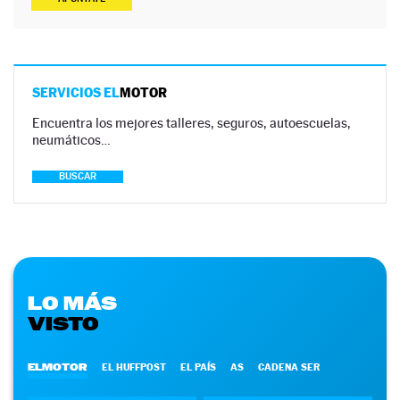
SERVICIOS EL
MOTOR
Encuentra los mejores talleres, seguros, autoescuelas,
neumáticos…
BUSCAR
LO MÁS
VISTO
ELMOTOR
EL HUFFPOST
EL PAÍS
AS
CADENA SER