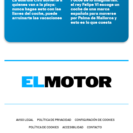
quienes van a la playa:
el rey Felipe VI escoge un
nunca hagas esto con las
coche de una marca
llaves del coche, puede
española para moverse
arruinarte las vacaciones
por Palma de Mallorca y
esto es lo que cuesta
AVISO LEGAL
POLÍTICA DE PRIVACIDAD
CONFIGURACIÓN DE COOKIES
POLÍTICA DE COOKIES
ACCESIBILIDAD
CONTACTO