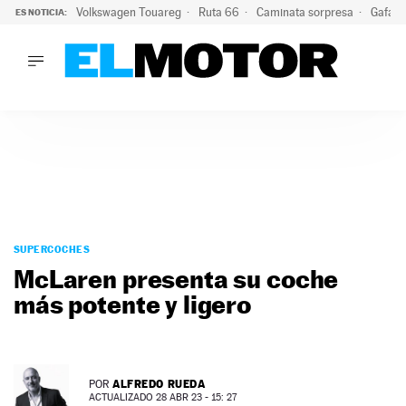
Volkswagen Touareg
Ruta 66
Caminata sorpresa
Gafas 
ES NOTICIA:
LO ÚLTIMO
Ni se te ocurra usar las gafas del eclipse al volante: el moti
LO ÚLTIMO
Ni se te ocurra usar las gafas del eclipse al volante: el motiv
ACTUALIDAD
ELÉCTRICOS
CONDUCIR
PRUEBAS
Saltar
VIRALES
al
SUPERCOCHES
PODCAST
contenido
McLaren presenta su coche
MOTOS
más potente y ligero
TECNOLOGÍA
SUPERCOCHES
MOTORTV
PREMIOS
ALFREDO RUEDA
POR
SERVICIOS
ACTUALIZADO 28 ABR 23 - 15: 27