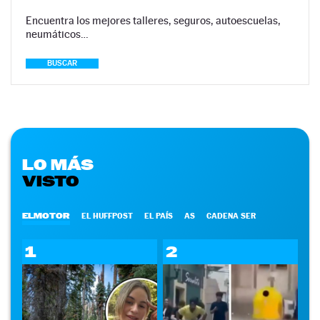
Encuentra los mejores talleres, seguros, autoescuelas,
neumáticos…
BUSCAR
LO MÁS
VISTO
ELMOTOR
EL HUFFPOST
EL PAÍS
AS
CADENA SER
1
2