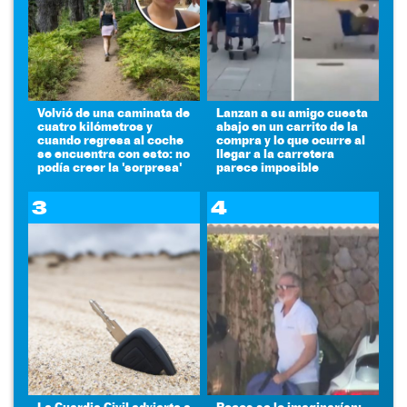
Volvió de una caminata de
Lanzan a su amigo cuesta
cuatro kilómetros y
abajo en un carrito de la
cuando regresa al coche
compra y lo que ocurre al
se encuentra con esto: no
llegar a la carretera
podía creer la 'sorpresa'
parece imposible
3
4
La Guardia Civil advierte a
Pocos se lo imaginarían: