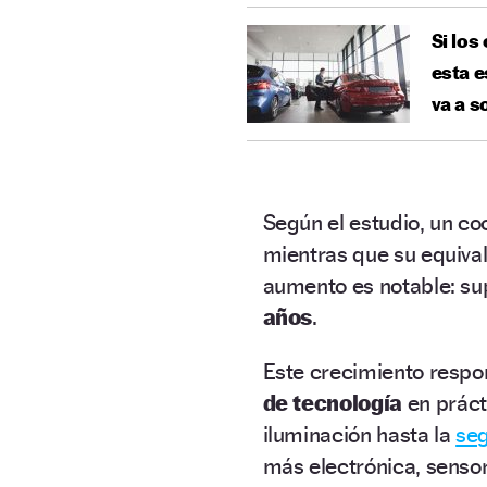
Si los
esta e
va a s
Según el estudio, un c
mientras que su equiva
aumento es notable: s
años
.
Este crecimiento respo
de tecnología
en práct
iluminación hasta la
seg
más electrónica, senso