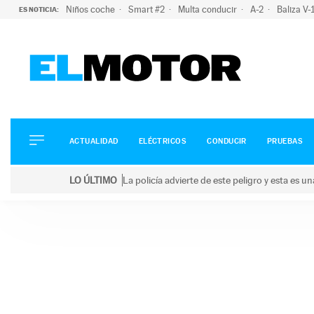
Niños coche
Smart #2
Multa conducir
A-2
Baliza V
ES NOTICIA:
ACTUALIDAD
ELÉCTRICOS
CONDUCIR
ACTUALIDAD
ELÉCTRICOS
CONDUCIR
PRUEBAS
PRUEBAS
Saltar
VIRALES
LO ÚLTIMO
La policía advierte de este peligro y esta es 
al
PODCAST
LO ÚLTIMO
La policía advierte de este peligro y esta es una bu
contenido
MOTOS
TECNOLOGÍA
SUPERCOCHES
MOTORTV
PREMIOS
SERVICIOS