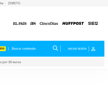
che
ZXMOTO
IOS
INICIAR SESIÓN
os por 36 euros
los niños por 36 euros