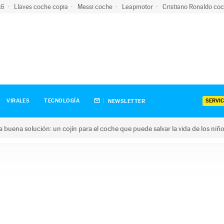
-16
Llaves coche copia
Messi coche
Leapmotor
Cristiano Ronaldo co
SERVIC
VIRALES
TECNOLOGÍA
NEWSLETTER
una buena solución: un cojín para el coche que puede salvar la vida de los niñ
ena solución: un cojín para el coche que puede salvar la vida de 