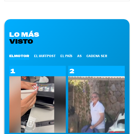
LO MÁS
VISTO
ELMOTOR
EL HUFFPOST
EL PAÍS
AS
CADENA SER
1
2