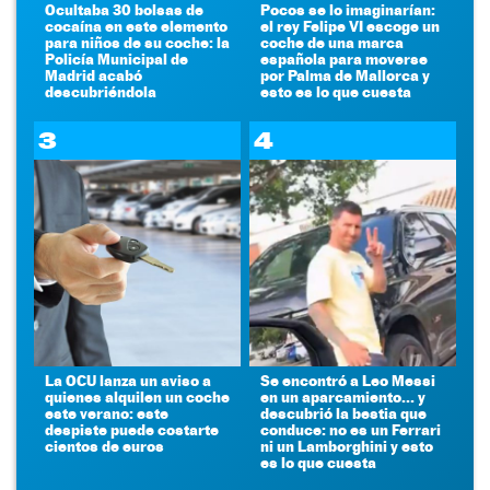
Ocultaba 30 bolsas de
Pocos se lo imaginarían:
cocaína en este elemento
el rey Felipe VI escoge un
para niños de su coche: la
coche de una marca
Policía Municipal de
española para moverse
Madrid acabó
por Palma de Mallorca y
descubriéndola
esto es lo que cuesta
3
4
La OCU lanza un aviso a
Se encontró a Leo Messi
quienes alquilen un coche
en un aparcamiento... y
este verano: este
descubrió la bestia que
despiste puede costarte
conduce: no es un Ferrari
cientos de euros
ni un Lamborghini y esto
es lo que cuesta