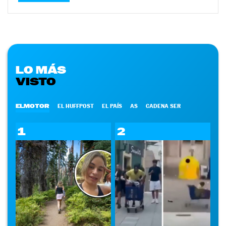
LO MÁS
VISTO
ELMOTOR
EL HUFFPOST
EL PAÍS
AS
CADENA SER
1
2