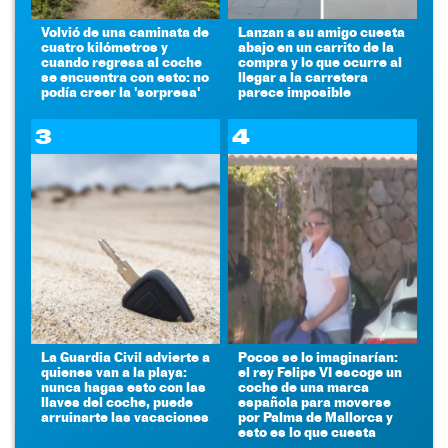
Volvió de una caminata de
Lanzan a su amigo cuesta
cuatro kilómetros y
abajo en un carrito de la
cuando regresa al coche
compra y lo que ocurre al
se encuentra con esto: no
llegar a la carretera
podía creer la 'sorpresa'
parece imposible
3
4
La Guardia Civil advierte a
Pocos se lo imaginarían:
quienes van a la playa:
el rey Felipe VI escoge un
nunca hagas esto con las
coche de una marca
llaves del coche, puede
española para moverse
arruinarte las vacaciones
por Palma de Mallorca y
esto es lo que cuesta