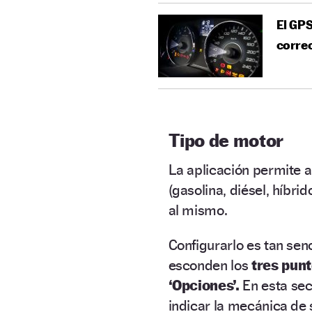
El GPS
corre
Tipo de motor
La aplicación permite 
(gasolina, diésel, híbrid
al mismo.
Configurarlo es tan sen
esconden los
tres pun
‘Opciones’.
En esta sec
indicar la mecánica de 