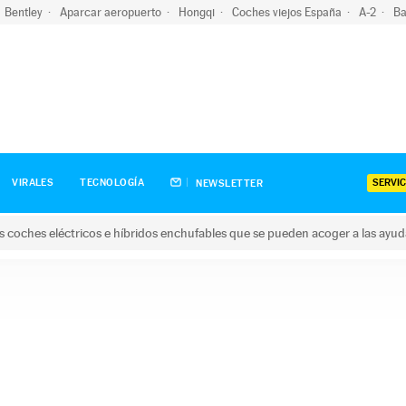
Bentley
Aparcar aeropuerto
Hongqi
Coches viejos España
A-2
Ba
SERVIC
VIRALES
TECNOLOGÍA
NEWSLETTER
s coches eléctricos e híbridos enchufables que se pueden acoger a las ayu
hes eléctricos e híbridos enchufables que se pueden acoger a la