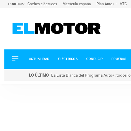
Coches eléctricos
Matrícula españa
Plan Auto+
VTC
ES NOTICIA:
ACTUALIDAD
ELÉCTRICOS
CONDUCIR
ACTUALIDAD
ELÉCTRICOS
CONDUCIR
PRUEBAS
PRUEBAS
Saltar
VIRALES
LO ÚLTIMO
La Lista Blanca del Programa Auto+: todos lo
al
PODCAST
LO ÚLTIMO
La Lista Blanca del Programa Auto+: todos los coc
contenido
MOTOS
TECNOLOGÍA
SUPERCOCHES
MOTORTV
PREMIOS
SERVICIOS