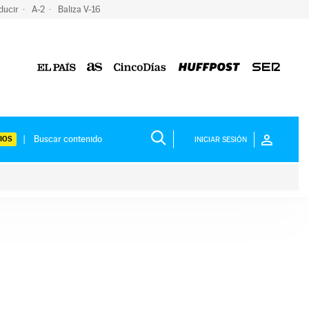
ducir
A-2
Baliza V-16
IOS
INICIAR SESIÓN
ium