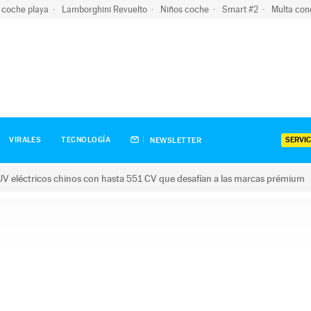
 coche playa
Lamborghini Revuelto
Niños coche
Smart #2
Multa con
SERVIC
VIRALES
TECNOLOGÍA
NEWSLETTER
V eléctricos chinos con hasta 551 CV que desafían a las marcas prémium
tricos chinos con hasta 551 CV que desafían a las marcas prém