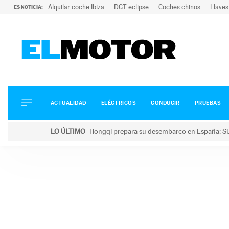
Alquilar coche Ibiza
DGT eclipse
Coches chinos
Llaves
ES NOTICIA:
ACTUALIDAD
ELÉCTRICOS
CONDUCIR
ACTUALIDAD
ELÉCTRICOS
CONDUCIR
PRUEBAS
PRUEBAS
Saltar
VIRALES
LO ÚLTIMO
Hongqi prepara su desembarco en España: SU
al
PODCAST
LO ÚLTIMO
Hongqi prepara su desembarco en España: SUV eléc
contenido
MOTOS
TECNOLOGÍA
SUPERCOCHES
MOTORTV
PREMIOS
SERVICIOS