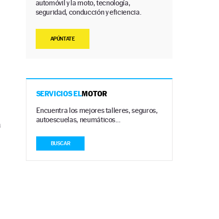
automóvil y la moto, tecnología,
seguridad, conducción y eficiencia.
APÚNTATE
n
SERVICIOS EL
MOTOR
Encuentra los mejores talleres, seguros,
autoescuelas, neumáticos…
a
BUSCAR