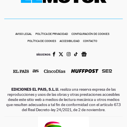
AVISO LEGAL
POLÍTICA DE PRIVACIDAD
CONFIGURACIÓN DE COOKIES
POLÍTICA DE COOKIES
ACCESIBILIDAD
CONTACTO
SÍGUENOS:
EDICIONES EL PAIS, S.L.U.
realiza una reserva expresa de las
reproducciones y usos de las obras y otras prestaciones accesibles
desde este sitio web a medios de lectura mecánica u otros medios
que resulten adecuados a tal fin de conformidad con el artículo 67.3
del Real Decreto-ley 24/2021, de 2 de noviembre.