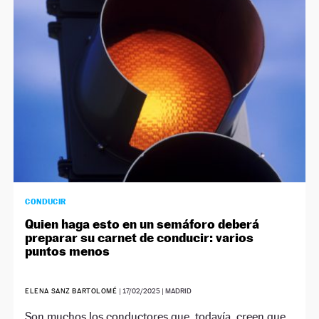
NEWSLETTER
SÍGUENOS
CONDUCIR
Quien haga esto en un semáforo deberá
preparar su carnet de conducir: varios
puntos menos
ELENA SANZ BARTOLOMÉ
|
17/02/2025
| MADRID
Son muchos los conductores que, todavía, creen que