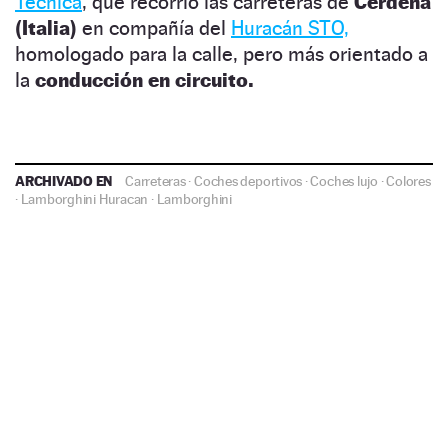
Tecnica
, que recorrió las carreteras de
Cerdeña
(Italia)
en compañía del
Huracán STO,
homologado para la calle, pero más orientado a
la
conducción en circuito.
ARCHIVADO EN
Carreteras
·
Coches deportivos
·
Coches lujo
·
Colores
·
Lamborghini Huracan
·
Lamborghini