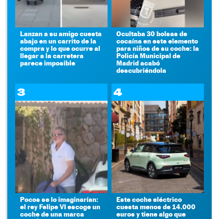
Lanzan a su amigo cuesta
Ocultaba 30 bolsas de
abajo en un carrito de la
cocaína en este elemento
compra y lo que ocurre al
para niños de su coche: la
llegar a la carretera
Policía Municipal de
parece imposible
Madrid acabó
descubriéndola
3
4
Pocos se lo imaginarían:
Este coche eléctrico
el rey Felipe VI escoge un
cuesta menos de 14.000
coche de una marca
euros y tiene algo que