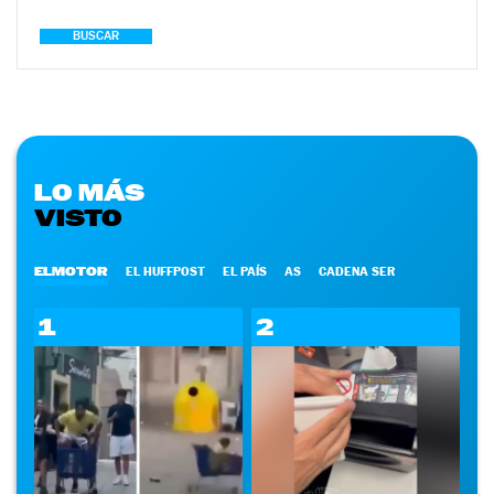
BUSCAR
LO MÁS
VISTO
ELMOTOR
EL HUFFPOST
EL PAÍS
AS
CADENA SER
1
2