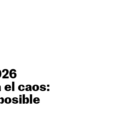
026
 el caos:
posible