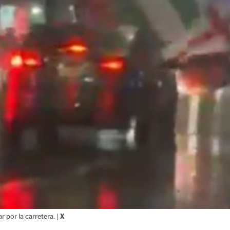
X
 por la carretera. |