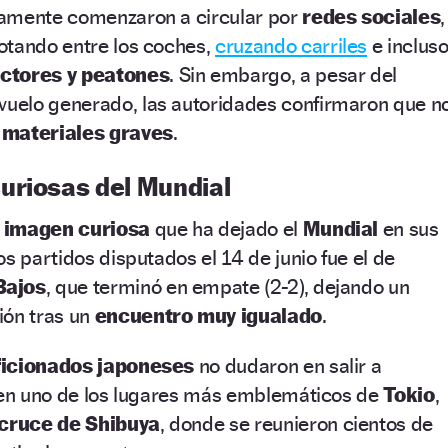
damente comenzaron a circular por
redes sociales
,
otando entre los coches,
cruzando carriles
e inclus
ctores y peatones
. Sin embargo, a pesar del
evuelo generado, las autoridades confirmaron que n
 materiales graves
.
uriosas del Mundial
a
imagen curiosa
que ha dejado el
Mundial
en sus
s partidos disputados el 14 de junio fue el de
Bajos
, que terminó en empate (2-2), dejando un
ión tras un
encuentro muy igualado
.
ficionados japoneses
no dudaron en salir a
n en uno de los lugares más emblemáticos de
Tokio
,
cruce de Shibuya
, donde se reunieron cientos de