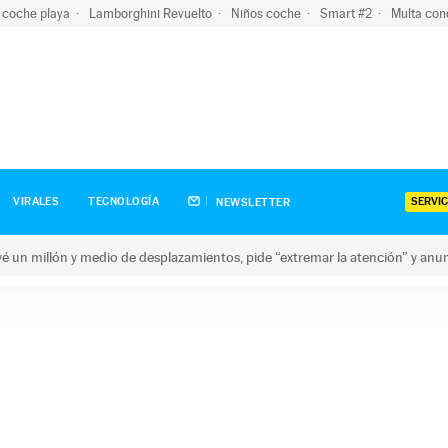
 coche playa
Lamborghini Revuelto
Niños coche
Smart #2
Multa con
SERVIC
VIRALES
TECNOLOGÍA
NEWSLETTER
revé un millón y medio de desplazamientos, pide “extremar la atención” y anu
n millón y medio de desplazamientos, pide “extremar la atención”