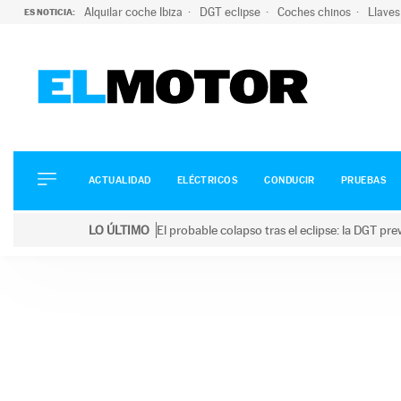
Alquilar coche Ibiza
DGT eclipse
Coches chinos
Llaves
ES NOTICIA:
ACTUALIDAD
ELÉCTRICOS
CONDUCIR
ACTUALIDAD
ELÉCTRICOS
CONDUCIR
PRUEBAS
PRUEBAS
Saltar
VIRALES
LO ÚLTIMO
El probable colapso tras el eclipse: la DGT p
al
PODCAST
LO ÚLTIMO
El probable colapso tras el eclipse: la DGT prevé u
contenido
MOTOS
TECNOLOGÍA
SUPERCOCHES
MOTORTV
PREMIOS
SERVICIOS