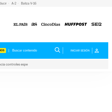
ducir
A-2
Baliza V-16
IOS
INICIAR SESIÓN
ncia controles espe
 y anuncia controles espe