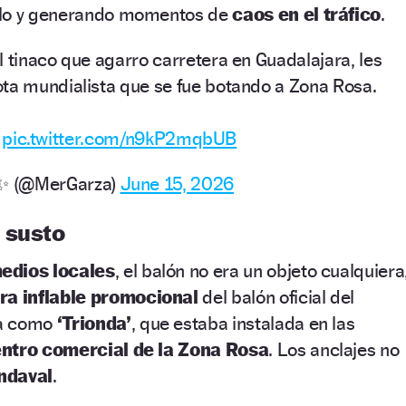
rlo y generando momentos de
caos en el tráfico
.
l tinaco que agarro carretera en Guadalajara, les
ta mundialista que se fue botando a Zona Rosa.

pic.twitter.com/n9kP2mqbUB
️✨ (@MerGarza)
June 15, 2026
 susto
edios locales
, el balón no era un objeto cualquiera
ra inflable promocional
del balón oficial del
da como
‘Trionda’
, que estaba instalada en las
ntro comercial de la Zona Rosa
. Los anclajes no
ndaval
.