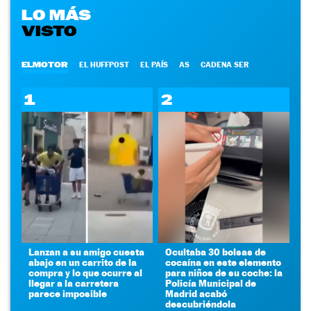
LO MÁS
VISTO
ELMOTOR
EL HUFFPOST
EL PAÍS
AS
CADENA SER
1
2
Lanzan a su amigo cuesta
Ocultaba 30 bolsas de
abajo en un carrito de la
cocaína en este elemento
compra y lo que ocurre al
para niños de su coche: la
llegar a la carretera
Policía Municipal de
parece imposible
Madrid acabó
descubriéndola