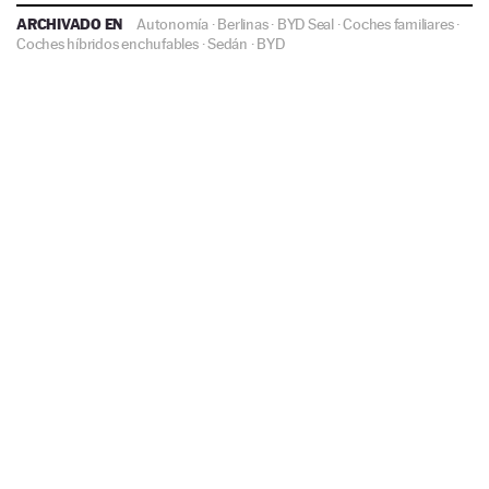
ARCHIVADO EN
Autonomía
·
Berlinas
·
BYD Seal
·
Coches familiares
·
Coches híbridos enchufables
·
Sedán
·
BYD