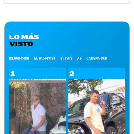
LO MÁS
VISTO
ELMOTOR
EL HUFFPOST
EL PAÍS
AS
CADENA SER
1
2