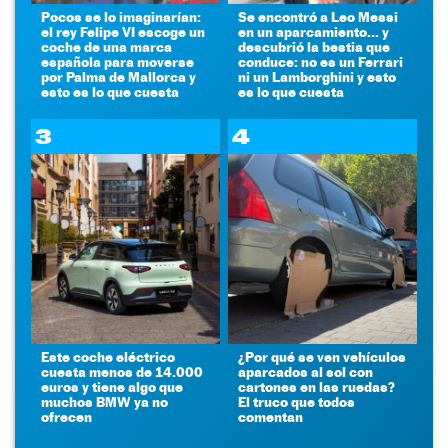
Pocos se lo imaginarían:
Se encontró a Leo Messi
el rey Felipe VI escoge un
en un aparcamiento... y
coche de una marca
descubrió la bestia que
española para moverse
conduce: no es un Ferrari
por Palma de Mallorca y
ni un Lamborghini y esto
esto es lo que cuesta
es lo que cuesta
3
4
Este coche eléctrico
¿Por qué se ven vehículos
cuesta menos de 14.000
aparcados al sol con
euros y tiene algo que
cartones en las ruedas?
muchos BMW ya no
El truco que todos
ofrecen
comentan