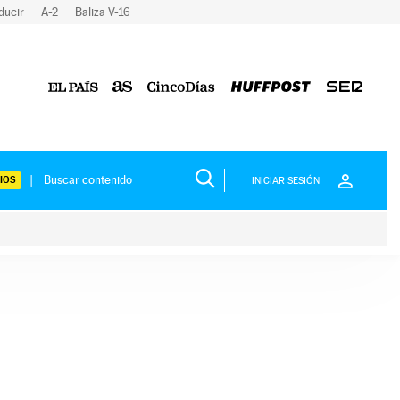
ducir
A-2
Baliza V-16
IOS
INICIAR SESIÓN
ium