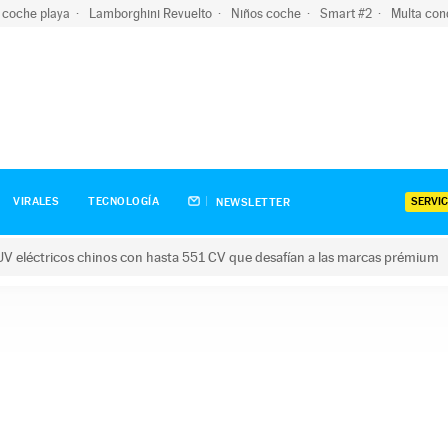
 coche playa
Lamborghini Revuelto
Niños coche
Smart #2
Multa con
SERVIC
VIRALES
TECNOLOGÍA
NEWSLETTER
V eléctricos chinos con hasta 551 CV que desafían a las marcas prémium
tricos chinos con hasta 551 CV que desafían a las marcas prém