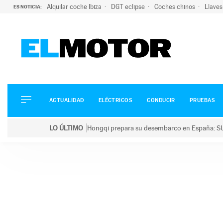
Alquilar coche Ibiza
DGT eclipse
Coches chinos
Llaves
ES NOTICIA:
ACTUALIDAD
ELÉCTRICOS
CONDUCIR
ACTUALIDAD
ELÉCTRICOS
CONDUCIR
PRUEBAS
PRUEBAS
Saltar
VIRALES
LO ÚLTIMO
Hongqi prepara su desembarco en España: SU
al
PODCAST
LO ÚLTIMO
Hongqi prepara su desembarco en España: SUV eléc
contenido
MOTOS
TECNOLOGÍA
SUPERCOCHES
MOTORTV
PREMIOS
SERVICIOS