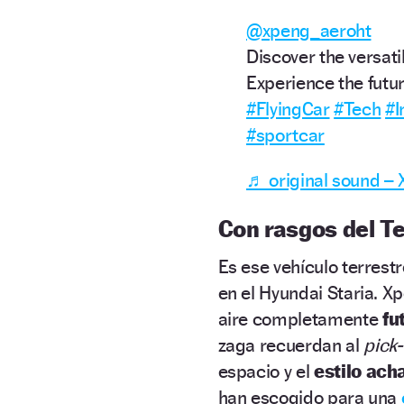
@xpeng_aeroht
Discover the versat
Experience the futur
#FlyingCar
#Tech
#I
#sportcar
♬ original sound
Con rasgos del T
Es ese vehículo terrest
en el Hyundai Staria. X
aire completamente
fu
zaga recuerdan al
pick
espacio y el
estilo ach
han escogido para una