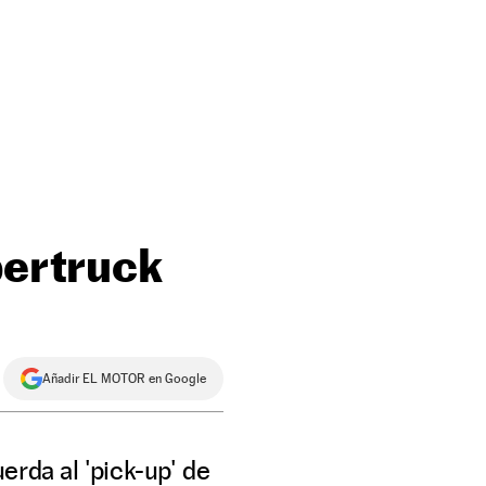
ybertruck
Añadir EL MOTOR en Google
erda al 'pick-up' de