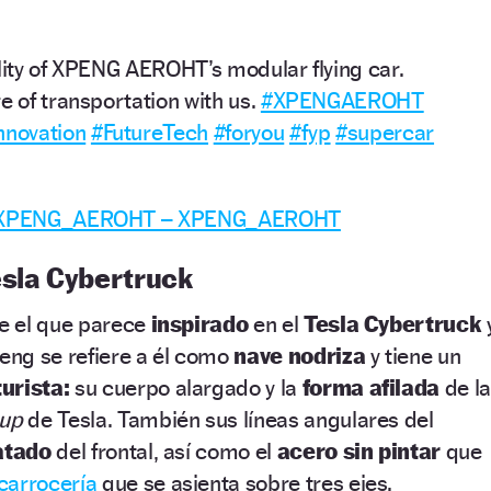
ility of XPENG AEROHT’s modular flying car.
e of transportation with us.
#XPENGAEROHT
nnovation
#FutureTech
#foryou
#fyp
#supercar
 – XPENG_AEROHT – XPENG_AEROHT
esla Cybertruck
re el que parece
inspirado
en el
Tesla Cybertruck
peng se refiere a él como
nave nodriza
y tiene un
turista:
su cuerpo alargado y la
forma afilada
de la
-up
de Tesla. También sus líneas angulares del
atado
del frontal, así como el
acero sin pintar
que
carrocería
que se asienta sobre tres ejes.