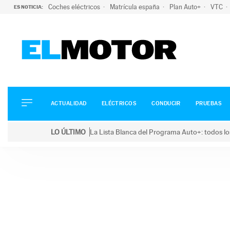
Coches eléctricos
Matrícula españa
Plan Auto+
VTC
ES NOTICIA:
ACTUALIDAD
ELÉCTRICOS
CONDUCIR
ACTUALIDAD
ELÉCTRICOS
CONDUCIR
PRUEBAS
PRUEBAS
Saltar
VIRALES
LO ÚLTIMO
La Lista Blanca del Programa Auto+: todos lo
al
PODCAST
LO ÚLTIMO
La Lista Blanca del Programa Auto+: todos los coc
contenido
MOTOS
TECNOLOGÍA
SUPERCOCHES
MOTORTV
PREMIOS
SERVICIOS