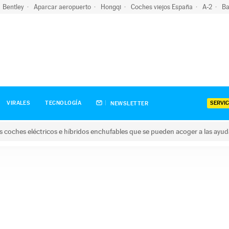
Bentley
Aparcar aeropuerto
Hongqi
Coches viejos España
A-2
Ba
SERVIC
VIRALES
TECNOLOGÍA
NEWSLETTER
s coches eléctricos e híbridos enchufables que se pueden acoger a las ayu
hes eléctricos e híbridos enchufables que se pueden acoger a la