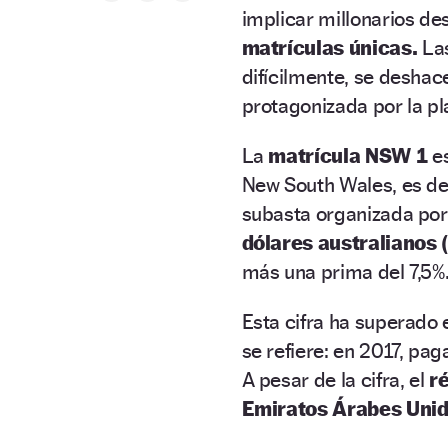
implicar millonarios d
matrículas únicas.
La
difícilmente, se deshac
protagonizada por la p
La
matrícula NSW 1
e
New South Wales, es dec
subasta organizada por
dólares australianos 
más una prima del 7,5%
Esta cifra ha superado 
se refiere: en 2017, pa
A pesar de la cifra, el
r
Emiratos Árabes Uni