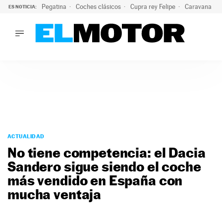
Pegatina
Coches clásicos
Cupra rey Felipe
Caravana lig
ES NOTICIA:
LO ÚLTIMO
El hiperdeportivo que desafía todas las tendencias: V12 a
LO ÚLTIMO
El hiperdeportivo que desafía todas las tendencias: V12 at
ACTUALIDAD
ELÉCTRICOS
CONDUCIR
PRUEBAS
Saltar
VIRALES
al
ACTUALIDAD
PODCAST
contenido
No tiene competencia: el Dacia
MOTOS
Sandero sigue siendo el coche
TECNOLOGÍA
más vendido en España con
SUPERCOCHES
MOTORTV
mucha ventaja
PREMIOS
SERVICIOS