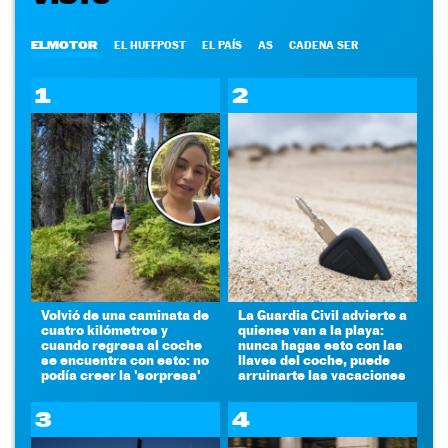
ELMOTOR
EL HUFFPOST
EL PAÍS
AS
CADENA SER
1
2
Volvió de una caminata de
La Guardia Civil advierte a
cuatro kilómetros y
quienes van a la playa:
cuando regresa al coche
nunca hagas esto con las
se encuentra con esto: no
llaves del coche, puede
podía creer la 'sorpresa'
arruinarte las vacaciones
3
4