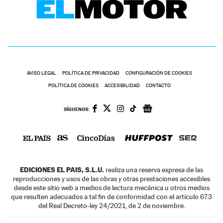
AVISO LEGAL
POLÍTICA DE PRIVACIDAD
CONFIGURACIÓN DE COOKIES
POLÍTICA DE COOKIES
ACCESIBILIDAD
CONTACTO
SÍGUENOS:
EDICIONES EL PAIS, S.L.U.
realiza una reserva expresa de las
reproducciones y usos de las obras y otras prestaciones accesibles
desde este sitio web a medios de lectura mecánica u otros medios
que resulten adecuados a tal fin de conformidad con el artículo 67.3
del Real Decreto-ley 24/2021, de 2 de noviembre.