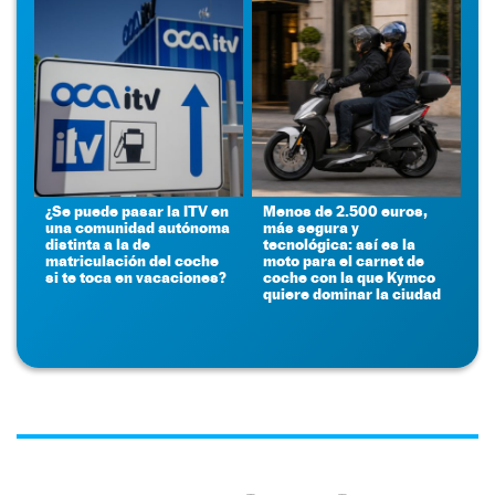
¿Se puede pasar la ITV en
Menos de 2.500 euros,
una comunidad autónoma
más segura y
distinta a la de
tecnológica: así es la
matriculación del coche
moto para el carnet de
si te toca en vacaciones?
coche con la que Kymco
quiere dominar la ciudad