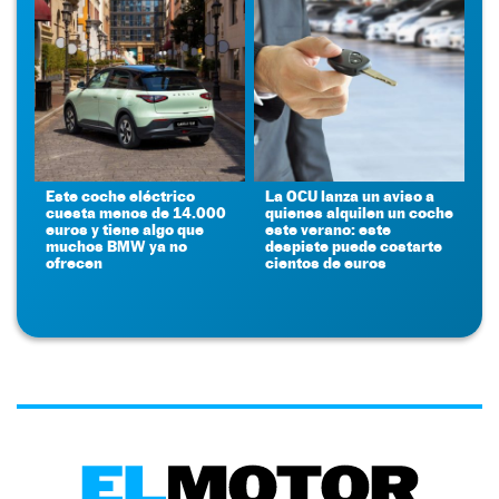
Este coche eléctrico
La OCU lanza un aviso a
cuesta menos de 14.000
quienes alquilen un coche
euros y tiene algo que
este verano: este
muchos BMW ya no
despiste puede costarte
ofrecen
cientos de euros