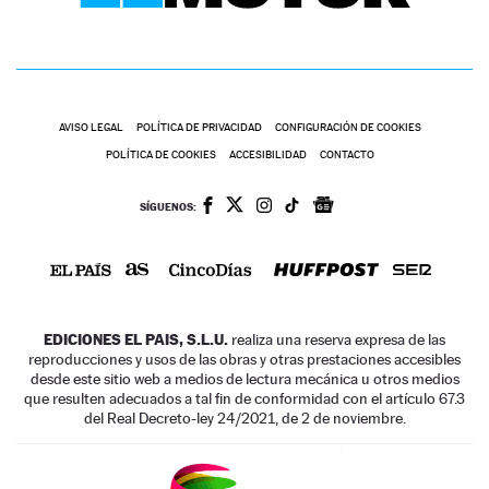
AVISO LEGAL
POLÍTICA DE PRIVACIDAD
CONFIGURACIÓN DE COOKIES
POLÍTICA DE COOKIES
ACCESIBILIDAD
CONTACTO
SÍGUENOS:
EDICIONES EL PAIS, S.L.U.
realiza una reserva expresa de las
reproducciones y usos de las obras y otras prestaciones accesibles
desde este sitio web a medios de lectura mecánica u otros medios
que resulten adecuados a tal fin de conformidad con el artículo 67.3
del Real Decreto-ley 24/2021, de 2 de noviembre.