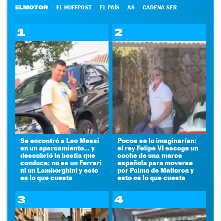
ELMOTOR
EL HUFFPOST
EL PAÍS
AS
CADENA SER
1
2
Se encontró a Leo Messi
Pocos se lo imaginarían:
en un aparcamiento... y
el rey Felipe VI escoge un
descubrió la bestia que
coche de una marca
conduce: no es un Ferrari
española para moverse
ni un Lamborghini y esto
por Palma de Mallorca y
es lo que cuesta
esto es lo que cuesta
3
4