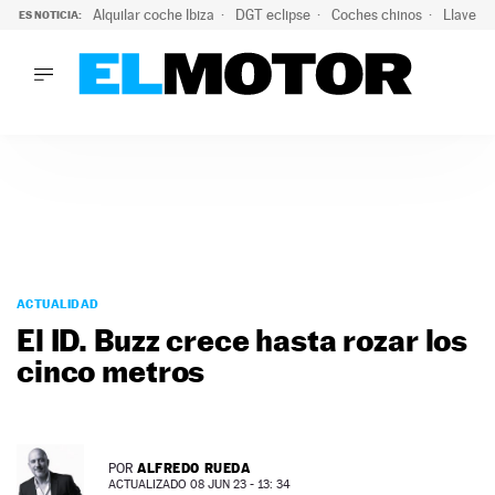
Alquilar coche Ibiza
DGT eclipse
Coches chinos
Llaves 
ES NOTICIA:
LO ÚLTIMO
El probable colapso tras el eclipse: la DGT prevé un millón 
LO ÚLTIMO
El probable colapso tras el eclipse: la DGT prevé un millón 
ACTUALIDAD
ELÉCTRICOS
CONDUCIR
PRUEBAS
Saltar
VIRALES
al
ACTUALIDAD
PODCAST
contenido
El ID. Buzz crece hasta rozar los
MOTOS
cinco metros
TECNOLOGÍA
SUPERCOCHES
MOTORTV
PREMIOS
ALFREDO RUEDA
POR
SERVICIOS
ACTUALIZADO 08 JUN 23 - 13: 34