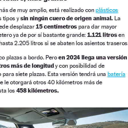
emás de muy amplio, está realizado con
plásticos
s tipos y
sin ningún cuero de origen animal.
La
ede desplazar
15 centímetros
para dar mayor
tero ya de por sí bastante grande:
1.121 litros
en
asta 2.205 litros si se abaten los asientos traseros
co plazas a bordo. Pero
en 2024 llega una versión
ros más de longitud
y con posibilidad de
o para siete plazas. Esta versión tendrá una
batería
 le otorgará otros 40 kilómetros más de
sta los
458 kilómetros.