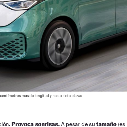
 centímetros más de longitud y hasta siete plazas.
ción.
Provoca sonrisas.
A pesar de su
tamaño
(es