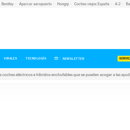
Bentley
Aparcar aeropuerto
Hongqi
Coches viejos España
A-2
Ba
SERVIC
VIRALES
TECNOLOGÍA
NEWSLETTER
s coches eléctricos e híbridos enchufables que se pueden acoger a las ayu
hes eléctricos e híbridos enchufables que se pueden acoger a la