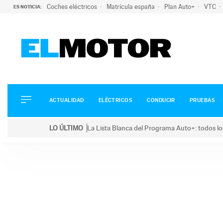
Coches eléctricos
Matrícula españa
Plan Auto+
VTC
ES NOTICIA:
ACTUALIDAD
ELÉCTRICOS
CONDUCIR
ACTUALIDAD
ELÉCTRICOS
CONDUCIR
PRUEBAS
PRUEBAS
Saltar
VIRALES
LO ÚLTIMO
La Lista Blanca del Programa Auto+: todos lo
al
PODCAST
LO ÚLTIMO
La Lista Blanca del Programa Auto+: todos los coc
contenido
MOTOS
TECNOLOGÍA
SUPERCOCHES
MOTORTV
PREMIOS
SERVICIOS