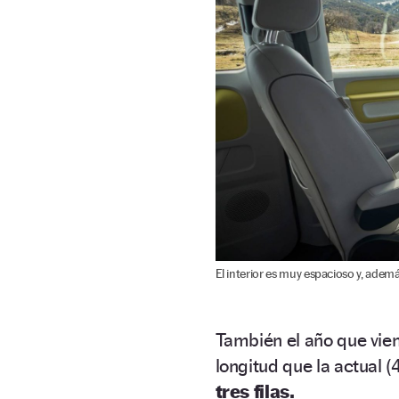
El interior es muy espacioso y, ademá
También el año que vien
longitud que la actual (
tres filas.