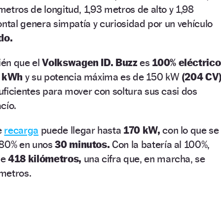
etros de longitud, 1,93 metros de alto y 1,98
ontal genera simpatía y curiosidad por un vehículo
do.
ién que el
Volkswagen ID. Buzz
es
100% eléctrico
7 kWh
y su potencia máxima es de 150 kW
(204 CV)
ficientes para mover con soltura sus casi dos
cío.
e
recarga
puede llegar hasta
170 kW,
con lo que se
 80% en unos
30 minutos.
Con la batería al 100%,
de
418 kilómetros,
una cifra que, en marcha, se
metros.