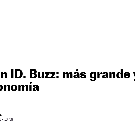
 ID. Buzz: más grande 
onomía
A
- 13: 38