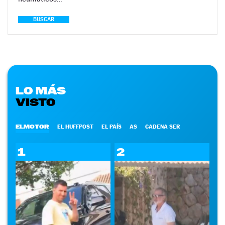
BUSCAR
LO MÁS
VISTO
ELMOTOR
EL HUFFPOST
EL PAÍS
AS
CADENA SER
1
2