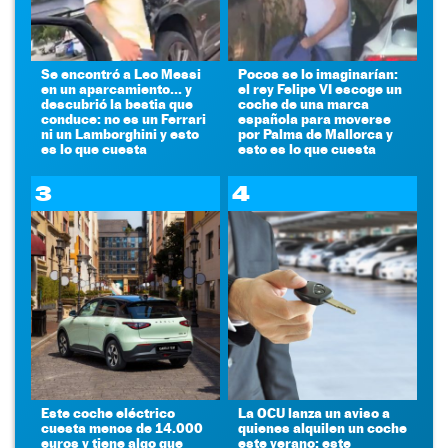
Se encontró a Leo Messi
Pocos se lo imaginarían:
en un aparcamiento... y
el rey Felipe VI escoge un
descubrió la bestia que
coche de una marca
conduce: no es un Ferrari
española para moverse
ni un Lamborghini y esto
por Palma de Mallorca y
es lo que cuesta
esto es lo que cuesta
3
4
Este coche eléctrico
La OCU lanza un aviso a
cuesta menos de 14.000
quienes alquilen un coche
euros y tiene algo que
este verano: este