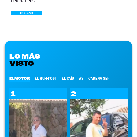
neumáticos…
BUSCAR
LO MÁS
VISTO
ELMOTOR
EL HUFFPOST
EL PAÍS
AS
CADENA SER
1
2