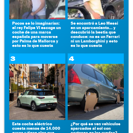
Pocos se lo imaginarían:
Se encontró a Leo Messi
el rey Felipe VI escoge un
en un aparcamiento... y
coche de una marca
descubrió la bestia que
española para moverse
conduce: no es un Ferrari
por Palma de Mallorca y
ni un Lamborghini y esto
esto es lo que cuesta
es lo que cuesta
3
4
Este coche eléctrico
¿Por qué se ven vehículos
cuesta menos de 14.000
aparcados al sol con
euros y tiene algo que
cartones en las ruedas?