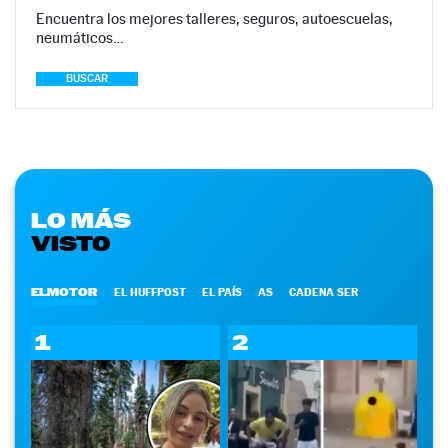
Encuentra los mejores talleres, seguros, autoescuelas,
neumáticos…
BUSCAR
LO MÁS
VISTO
ELMOTOR
EL HUFFPOST
EL PAÍS
AS
CADENA SER
1
2