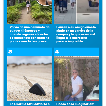
Volvió de una caminata de
Lanzan a su amigo cuesta
cuatro kilómetros y
abajo en un carrito de la
cuando regresa al coche
compra y lo que ocurre al
se encuentra con esto: no
llegar a la carretera
podía creer la 'sorpresa'
parece imposible
3
4
La Guardia Civil advierte a
Pocos se lo imaginarían: