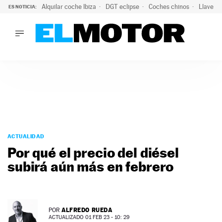
Alquilar coche Ibiza
DGT eclipse
Coches chinos
Llaves 
ES NOTICIA:
LO ÚLTIMO
Hongqi prepara su desembarco en España: SUV eléctricos c
LO ÚLTIMO
Hongqi prepara su desembarco en España: SUV eléctricos c
ACTUALIDAD
ELÉCTRICOS
CONDUCIR
PRUEBAS
Saltar
VIRALES
al
ACTUALIDAD
PODCAST
contenido
Por qué el precio del diésel
MOTOS
subirá aún más en febrero
TECNOLOGÍA
SUPERCOCHES
MOTORTV
PREMIOS
ALFREDO RUEDA
POR
SERVICIOS
ACTUALIZADO 01 FEB 23 - 10: 29