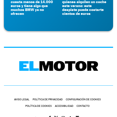
cuesta menos de 14.000
quienes alquilen un coche
euros y tiene algo que
este verano: este
muchos BMW ya no
despiste puede costarte
ofrecen
cientos de euros
AVISO LEGAL
POLÍTICA DE PRIVACIDAD
CONFIGURACIÓN DE COOKIES
POLÍTICA DE COOKIES
ACCESIBILIDAD
CONTACTO