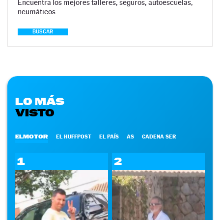
Encuentra los mejores talleres, seguros, autoescuelas,
neumáticos…
BUSCAR
LO MÁS
VISTO
ELMOTOR
EL HUFFPOST
EL PAÍS
AS
CADENA SER
1
2