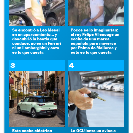
Se encontró a Leo Messi
Pocos se lo imaginarían:
en un aparcamiento... y
el rey Felipe VI escoge un
descubrió la bestia que
coche de una marca
conduce: no es un Ferrari
española para moverse
ni un Lamborghini y esto
por Palma de Mallorca y
es lo que cuesta
esto es lo que cuesta
3
4
Este coche eléctrico
La OCU lanza un aviso a