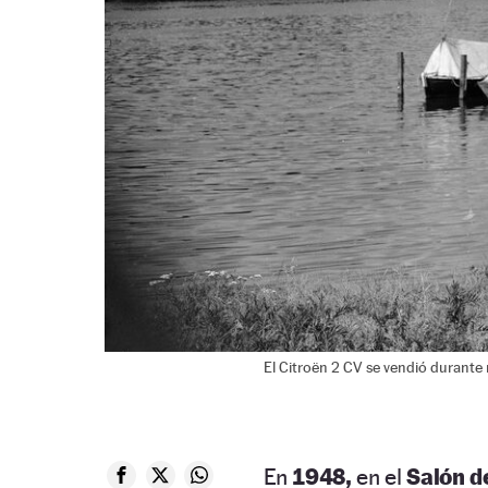
El Citroën 2 CV se vendió durante
En
1948,
en el
Salón d