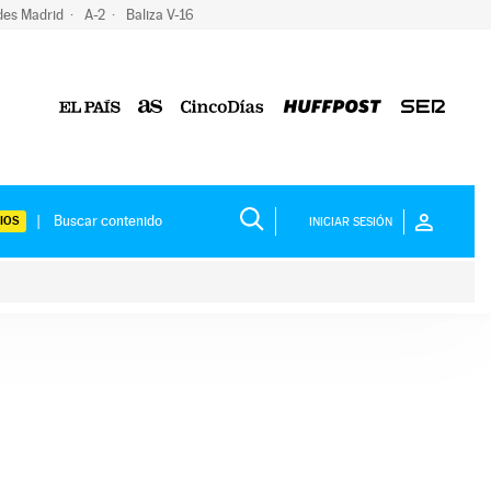
des Madrid
A-2
Baliza V-16
IOS
INICIAR SESIÓN