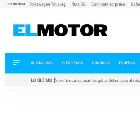
Volkswagen Touareg
Ruta 66
Caminata sorpresa
Gafa
ES NOTICIA:
ACTUALIDAD
ELÉCTRICOS
CONDUCIR
ACTUALIDAD
ELÉCTRICOS
CONDUCIR
PRUEBAS
PRUEBAS
Saltar
VIRALES
LO ÚLTIMO
Ni se te ocurra usar las gafas del eclipse al v
al
PODCAST
LO ÚLTIMO
Ni se te ocurra usar las gafas del eclipse al volant
contenido
MOTOS
TECNOLOGÍA
SUPERCOCHES
MOTORTV
PREMIOS
SERVICIOS