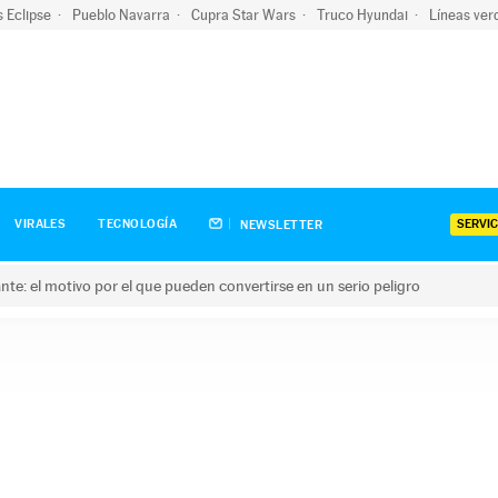
s Eclipse
Pueblo Navarra
Cupra Star Wars
Truco Hyundai
Líneas ver
SERVIC
VIRALES
TECNOLOGÍA
NEWSLETTER
olante: el motivo por el que pueden convertirse en un serio peligro
e: el motivo por el que pueden convertirse en un serio peligro