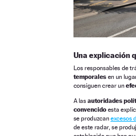
Una explicación 
Los responsables de trá
temporales
en un luga
consiguen crear un
efe
A las
autoridades polí
convencido
esta expli
se produzcan
excesos d
de este radar, se prod
establecido que han q