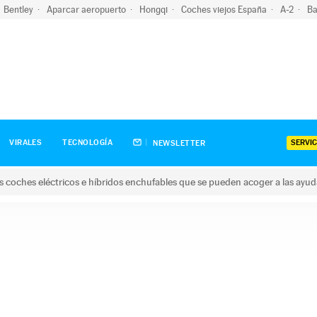
Bentley
Aparcar aeropuerto
Hongqi
Coches viejos España
A-2
Ba
SERVIC
VIRALES
TECNOLOGÍA
NEWSLETTER
s coches eléctricos e híbridos enchufables que se pueden acoger a las ayu
hes eléctricos e híbridos enchufables que se pueden acoger a la