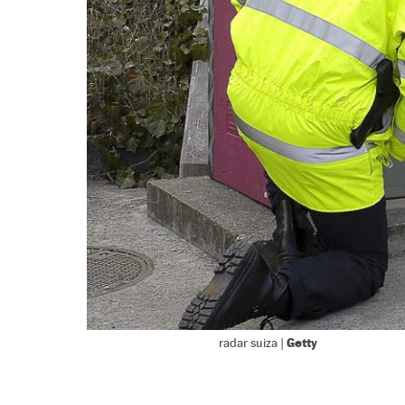
Getty
radar suiza |