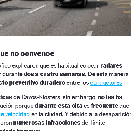
que no convence
fico explicaron que es habitual colocar
radares
r durante
dos a cuatro semanas.
De esta manera
cto preventivo duradero
entre los
conductores
.
ticas
de Davos-Klosters, sin embargo,
no les ha
cación porque
durante esta cita
es
frecuente
que
e velocidad
en la ciudad. Y debido a la desaparició
ujeron
numerosas infracciones
del límite
uedado
impunes.