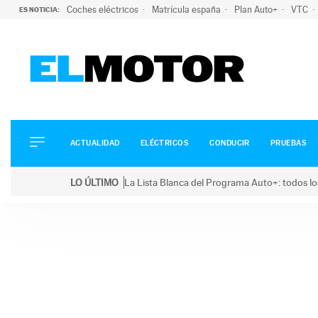
Coches eléctricos
Matrícula españa
Plan Auto+
VTC
ES NOTICIA:
ACTUALIDAD
ELÉCTRICOS
CONDUCIR
ACTUALIDAD
ELÉCTRICOS
CONDUCIR
PRUEBAS
PRUEBAS
Saltar
VIRALES
LO ÚLTIMO
La Lista Blanca del Programa Auto+: todos lo
al
PODCAST
LO ÚLTIMO
La Lista Blanca del Programa Auto+: todos los coc
contenido
MOTOS
TECNOLOGÍA
SUPERCOCHES
MOTORTV
PREMIOS
SERVICIOS