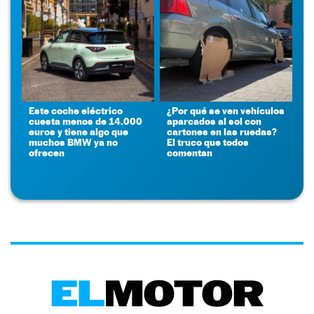
Este coche eléctrico
¿Por qué se ven vehículos
cuesta menos de 14.000
aparcados al sol con
euros y tiene algo que
cartones en las ruedas?
muchos BMW ya no
El truco que todos
ofrecen
comentan