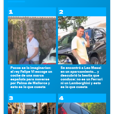
1
2
Pocos se lo imaginarían:
Se encontró a Leo Messi
el rey Felipe VI escoge un
en un aparcamiento... y
coche de una marca
descubrió la bestia que
española para moverse
conduce: no es un Ferrari
por Palma de Mallorca y
ni un Lamborghini y esto
esto es lo que cuesta
es lo que cuesta
3
4