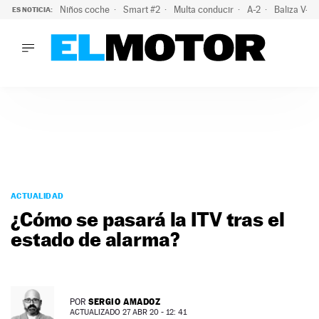
Niños coche
Smart #2
Multa conducir
A-2
Baliza V-1
ES NOTICIA:
LO ÚLTIMO
La OCU lanza un aviso a quienes alquilen un coche este vera
LO ÚLTIMO
La OCU lanza un aviso a quienes alquilen un coche este vera
ACTUALIDAD
ELÉCTRICOS
CONDUCIR
PRUEBAS
Saltar
VIRALES
al
ACTUALIDAD
PODCAST
contenido
¿Cómo se pasará la ITV tras el
MOTOS
estado de alarma?
TECNOLOGÍA
SUPERCOCHES
MOTORTV
PREMIOS
SERGIO AMADOZ
POR
SERVICIOS
ACTUALIZADO 27 ABR 20 - 12: 41