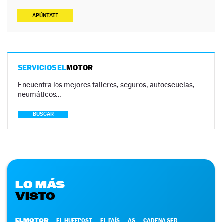
APÚNTATE
SERVICIOS EL
MOTOR
Encuentra los mejores talleres, seguros, autoescuelas,
neumáticos…
BUSCAR
LO MÁS
VISTO
ELMOTOR
EL HUFFPOST
EL PAÍS
AS
CADENA SER