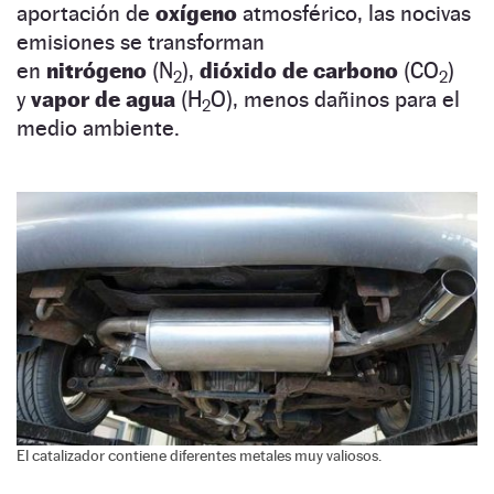
aportación de
oxígeno
atmosférico, las nocivas
emisiones se transforman
en
nitrógeno
(N
),
dióxido de carbono
(CO
)
2
2
y
vapor de agua
(H
O), menos dañinos para el
2
medio ambiente.
El catalizador contiene diferentes metales muy valiosos.