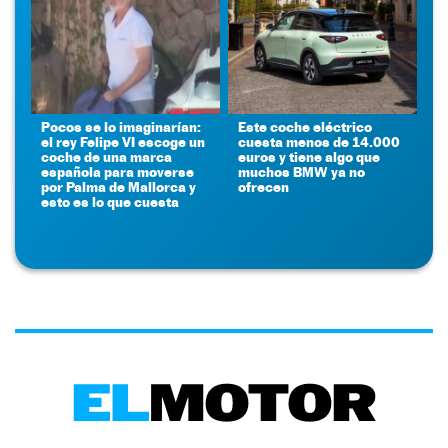
Pocos se lo imaginarían:
Este coche eléctrico
el rey Felipe VI escoge un
cuesta menos de 14.000
coche de una marca
euros y tiene algo que
española para moverse
muchos BMW ya no
por Palma de Mallorca y
ofrecen
esto es lo que cuesta