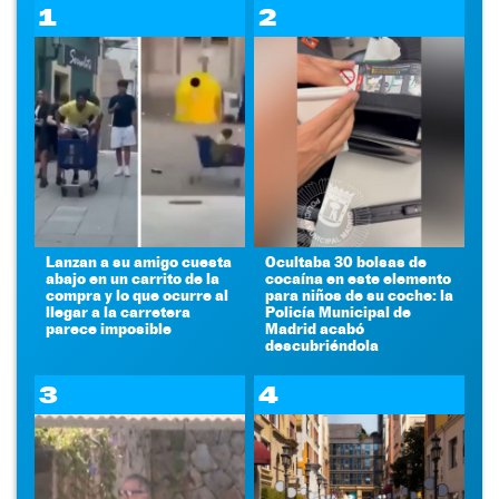
1
2
Lanzan a su amigo cuesta
Ocultaba 30 bolsas de
abajo en un carrito de la
cocaína en este elemento
compra y lo que ocurre al
para niños de su coche: la
llegar a la carretera
Policía Municipal de
parece imposible
Madrid acabó
descubriéndola
3
4