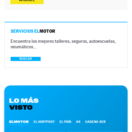
APÚNTATE
SERVICIOS EL
MOTOR
Encuentra los mejores talleres, seguros, autoescuelas,
neumáticos…
BUSCAR
LO MÁS
VISTO
ELMOTOR
EL HUFFPOST
EL PAÍS
AS
CADENA SER