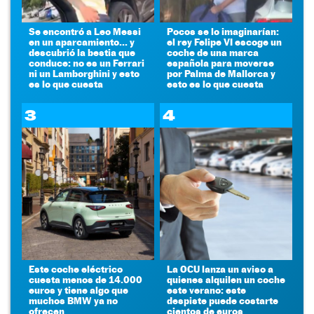
Se encontró a Leo Messi
Pocos se lo imaginarían:
en un aparcamiento... y
el rey Felipe VI escoge un
descubrió la bestia que
coche de una marca
conduce: no es un Ferrari
española para moverse
ni un Lamborghini y esto
por Palma de Mallorca y
es lo que cuesta
esto es lo que cuesta
3
4
Este coche eléctrico
La OCU lanza un aviso a
cuesta menos de 14.000
quienes alquilen un coche
euros y tiene algo que
este verano: este
muchos BMW ya no
despiste puede costarte
ofrecen
cientos de euros