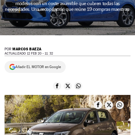
modelos con un coste asumible que cubren todas las
NEWSLETTER
necesidades. Una recopilación que reúne 19 compras maestras.
SÍGUENOS
MARCOS BAEZA
POR
ACTUALIZADO 12 FEB 20 - 11: 32
Añadir EL MOTOR en Google