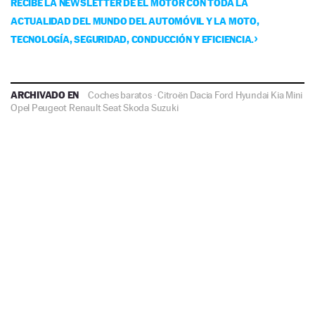
RECIBE LA NEWSLETTER DE EL MOTOR CON TODA LA
ACTUALIDAD DEL MUNDO DEL AUTOMÓVIL Y LA MOTO,
TECNOLOGÍA, SEGURIDAD, CONDUCCIÓN Y EFICIENCIA.
ARCHIVADO EN
Coches baratos
·
Citroën
Dacia
Ford
Hyundai
Kia
Mini
Opel
Peugeot
Renault
Seat
Skoda
Suzuki