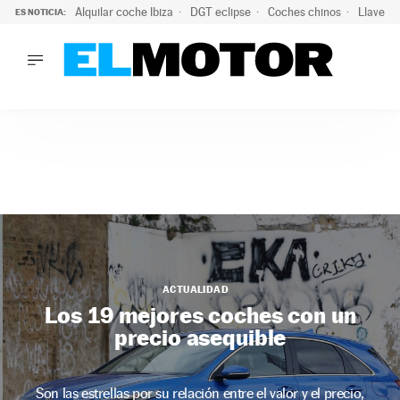
Alquilar coche Ibiza
DGT eclipse
Coches chinos
Llaves 
ES NOTICIA:
LO ÚLTIMO
Hongqi prepara su desembarco en España: SUV eléctricos c
LO ÚLTIMO
Hongqi prepara su desembarco en España: SUV eléctricos c
ACTUALIDAD
ELÉCTRICOS
CONDUCIR
PRUEBAS
Saltar
VIRALES
al
PODCAST
contenido
MOTOS
ACTUALIDAD
TECNOLOGÍA
Los 19 mejores coches con un
SUPERCOCHES
precio asequible
MOTORTV
PREMIOS
SERVICIOS
Son las estrellas por su relación entre el valor y el precio,