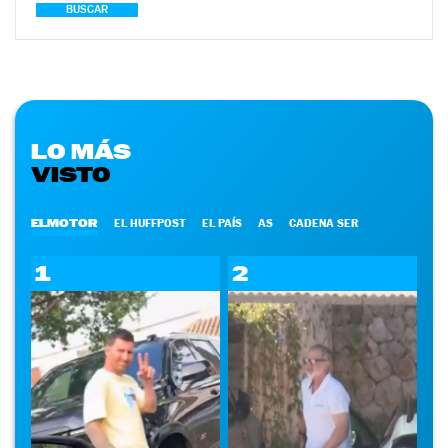
BUSCAR
LO MÁS
VISTO
ELMOTOR
EL HUFFPOST
EL PAÍS
AS
CADENA SER
1
2