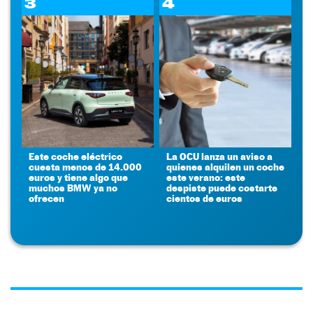
3
4
Este coche eléctrico
La OCU lanza un aviso a
cuesta menos de 14.000
quienes alquilen un coche
euros y tiene algo que
este verano: este
muchos BMW ya no
despiste puede costarte
ofrecen
cientos de euros