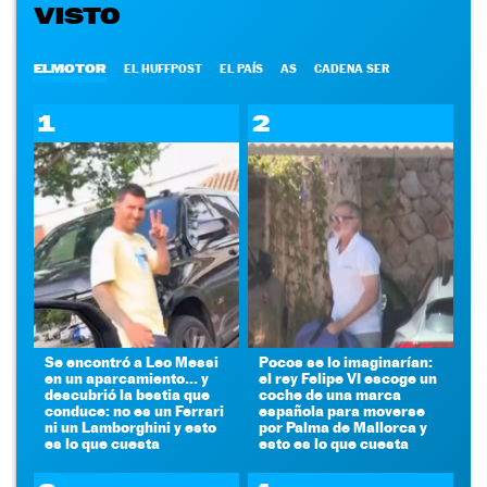
VISTO
ELMOTOR
EL HUFFPOST
EL PAÍS
AS
CADENA SER
1
2
Se encontró a Leo Messi
Pocos se lo imaginarían:
en un aparcamiento... y
el rey Felipe VI escoge un
descubrió la bestia que
coche de una marca
conduce: no es un Ferrari
española para moverse
ni un Lamborghini y esto
por Palma de Mallorca y
es lo que cuesta
esto es lo que cuesta