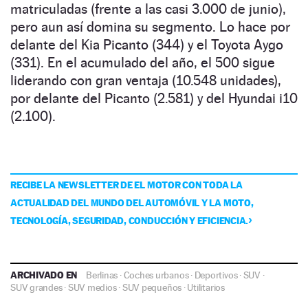
matriculadas (frente a las casi 3.000 de junio),
pero aun así domina su segmento. Lo hace por
delante del Kia Picanto (344) y el Toyota Aygo
(331). En el acumulado del año, el 500 sigue
liderando con gran ventaja (10.548 unidades),
por delante del Picanto (2.581) y del Hyundai i10
(2.100).
RECIBE LA NEWSLETTER DE EL MOTOR CON TODA LA
ACTUALIDAD DEL MUNDO DEL AUTOMÓVIL Y LA MOTO,
TECNOLOGÍA, SEGURIDAD, CONDUCCIÓN Y EFICIENCIA.
ARCHIVADO EN
Berlinas
·
Coches urbanos
·
Deportivos
·
SUV
·
SUV grandes
·
SUV medios
·
SUV pequeños
·
Utilitarios