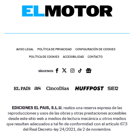
AVISO LEGAL
POLÍTICA DE PRIVACIDAD
CONFIGURACIÓN DE COOKIES
POLÍTICA DE COOKIES
ACCESIBILIDAD
CONTACTO
SÍGUENOS:
EDICIONES EL PAIS, S.L.U.
realiza una reserva expresa de las
reproducciones y usos de las obras y otras prestaciones accesibles
desde este sitio web a medios de lectura mecánica u otros medios
que resulten adecuados a tal fin de conformidad con el artículo 67.3
del Real Decreto-ley 24/2021, de 2 de noviembre.