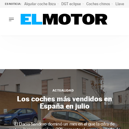
Alquilar coche Ibiza
DGT eclipse
Coches chinos
Llaves 
ES NOTICIA:
LO ÚLTIMO
El probable colapso tras el eclipse: la DGT prevé un millón 
LO ÚLTIMO
El probable colapso tras el eclipse: la DGT prevé un millón 
ACTUALIDAD
ELÉCTRICOS
CONDUCIR
PRUEBAS
Saltar
VIRALES
al
PODCAST
contenido
MOTOS
ACTUALIDAD
TECNOLOGÍA
Los coches más vendidos en
SUPERCOCHES
España en julio
MOTORTV
PREMIOS
El Dacia Sandero dominó un mes en el que la cifra de
SERVICIOS