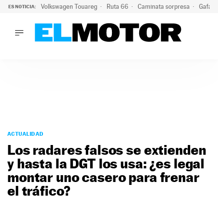
Volkswagen Touareg
Ruta 66
Caminata sorpresa
Gafas 
ES NOTICIA:
LO ÚLTIMO
Ni se te ocurra usar las gafas del eclipse al volante: el moti
LO ÚLTIMO
Ni se te ocurra usar las gafas del eclipse al volante: el motiv
ACTUALIDAD
ELÉCTRICOS
CONDUCIR
PRUEBAS
Saltar
VIRALES
al
ACTUALIDAD
PODCAST
contenido
Los radares falsos se extienden
MOTOS
y hasta la DGT los usa: ¿es legal
TECNOLOGÍA
montar uno casero para frenar
SUPERCOCHES
MOTORTV
el tráfico?
PREMIOS
SERVICIOS