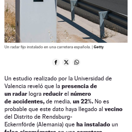
Getty
Un radar fijo instalado en una carretera española. |
Un estudio realizado por la Universidad de
Valencia reveló que la
presencia de
un radar
logra
reducir
el
número
de accidentes,
de media,
un 22%.
No es
probable que este dato haya llegado al
vecino
del Distrito de Rendsburg-
Eckernförde (Alemania) que
ha instalado
un
falso cinemómetro
en una
carretera