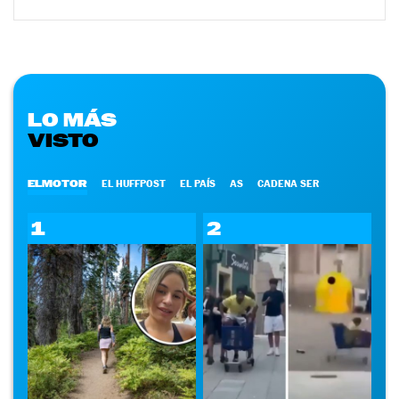
LO MÁS
VISTO
ELMOTOR
EL HUFFPOST
EL PAÍS
AS
CADENA SER
1
2