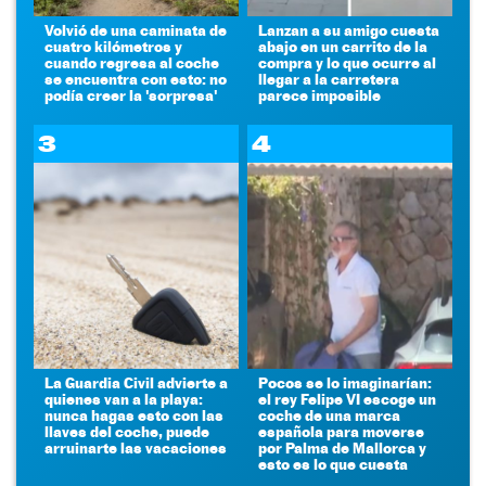
Volvió de una caminata de
Lanzan a su amigo cuesta
cuatro kilómetros y
abajo en un carrito de la
cuando regresa al coche
compra y lo que ocurre al
se encuentra con esto: no
llegar a la carretera
podía creer la 'sorpresa'
parece imposible
3
4
La Guardia Civil advierte a
Pocos se lo imaginarían:
quienes van a la playa:
el rey Felipe VI escoge un
nunca hagas esto con las
coche de una marca
llaves del coche, puede
española para moverse
arruinarte las vacaciones
por Palma de Mallorca y
esto es lo que cuesta