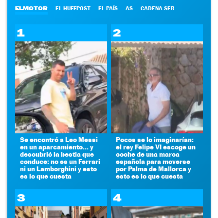
ELMOTOR
EL HUFFPOST
EL PAÍS
AS
CADENA SER
1
2
Se encontró a Leo Messi
Pocos se lo imaginarían:
en un aparcamiento... y
el rey Felipe VI escoge un
descubrió la bestia que
coche de una marca
conduce: no es un Ferrari
española para moverse
ni un Lamborghini y esto
por Palma de Mallorca y
es lo que cuesta
esto es lo que cuesta
3
4