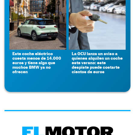
Este coche eléctrico
La OCU lanza un aviso a
cuesta menos de 14.000
quienes alquilen un coche
euros y tiene algo que
este verano: este
muchos BMW ya no
despiste puede costarte
ofrecen
cientos de euros