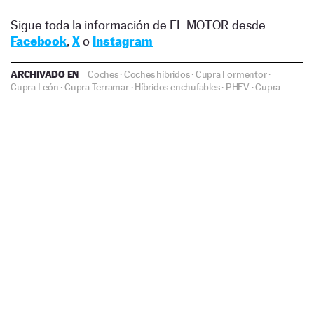
Sigue toda la información de EL MOTOR desde
Facebook
,
X
o
Instagram
ARCHIVADO EN
Coches
·
Coches híbridos
·
Cupra Formentor
·
Cupra León
·
Cupra Terramar
·
Híbridos enchufables
·
PHEV
·
Cupra