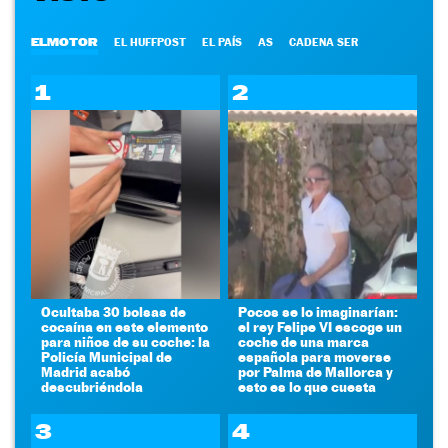
ELMOTOR
EL HUFFPOST
EL PAÍS
AS
CADENA SER
1
2
Ocultaba 30 bolsas de
Pocos se lo imaginarían:
cocaína en este elemento
el rey Felipe VI escoge un
para niños de su coche: la
coche de una marca
Policía Municipal de
española para moverse
Madrid acabó
por Palma de Mallorca y
descubriéndola
esto es lo que cuesta
3
4