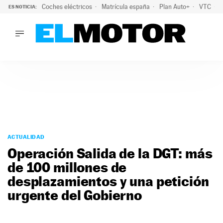
Coches eléctricos
Matrícula españa
Plan Auto+
VTC
ES NOTICIA:
LO ÚLTIMO
La Lista Blanca del Programa Auto+: todos los coches eléct
LO ÚLTIMO
La Lista Blanca del Programa Auto+: todos los coches eléctr
ACTUALIDAD
ELÉCTRICOS
CONDUCIR
PRUEBAS
Saltar
VIRALES
al
ACTUALIDAD
PODCAST
contenido
Operación Salida de la DGT: más
MOTOS
de 100 millones de
TECNOLOGÍA
desplazamientos y una petición
SUPERCOCHES
MOTORTV
urgente del Gobierno
PREMIOS
SERVICIOS