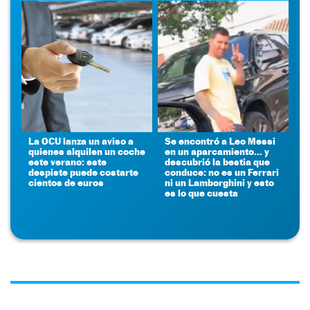
La OCU lanza un aviso a
Se encontró a Leo Messi
quienes alquilen un coche
en un aparcamiento... y
este verano: este
descubrió la bestia que
despiste puede costarte
conduce: no es un Ferrari
cientos de euros
ni un Lamborghini y esto
es lo que cuesta