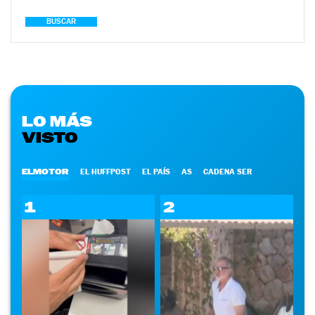
BUSCAR
LO MÁS
VISTO
ELMOTOR
EL HUFFPOST
EL PAÍS
AS
CADENA SER
1
2