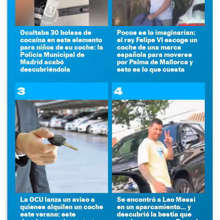
Ocultaba 30 bolsas de
Pocos se lo imaginarían:
cocaína en este elemento
el rey Felipe VI escoge un
para niños de su coche: la
coche de una marca
Policía Municipal de
española para moverse
Madrid acabó
por Palma de Mallorca y
descubriéndola
esto es lo que cuesta
3
4
La OCU lanza un aviso a
Se encontró a Leo Messi
quienes alquilen un coche
en un aparcamiento... y
este verano: este
descubrió la bestia que