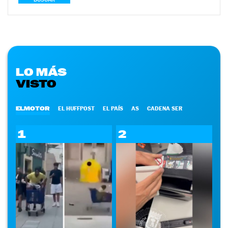
LO MÁS
VISTO
ELMOTOR
EL HUFFPOST
EL PAÍS
AS
CADENA SER
1
2