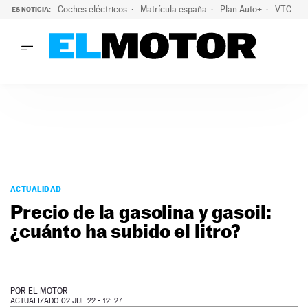
Coches eléctricos
Matrícula españa
Plan Auto+
VTC
ES NOTICIA:
LO ÚLTIMO
La Lista Blanca del Programa Auto+: todos los coches eléct
LO ÚLTIMO
La Lista Blanca del Programa Auto+: todos los coches eléctr
ACTUALIDAD
ELÉCTRICOS
CONDUCIR
PRUEBAS
Saltar
VIRALES
al
ACTUALIDAD
PODCAST
contenido
Precio de la gasolina y gasoil:
MOTOS
¿cuánto ha subido el litro?
TECNOLOGÍA
SUPERCOCHES
MOTORTV
PREMIOS
POR
EL MOTOR
SERVICIOS
ACTUALIZADO 02 JUL 22 - 12: 27