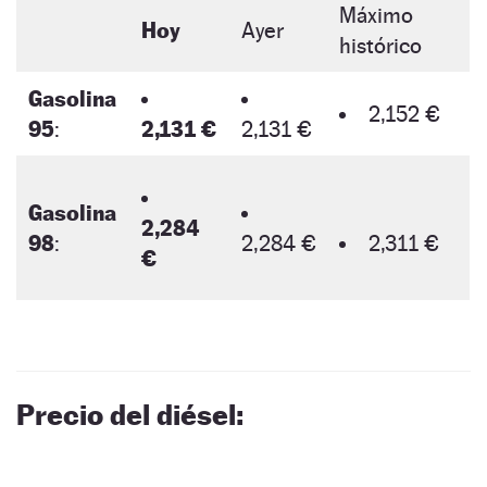
Máximo
Hoy
Ayer
histórico
Gasolina
2,152 €
95
:
2,131 €
2,131 €
Gasolina
2,284
98
:
2,284 €
2,311 €
€
Precio del diésel: