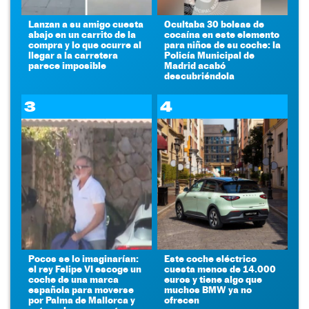
Lanzan a su amigo cuesta
Ocultaba 30 bolsas de
abajo en un carrito de la
cocaína en este elemento
compra y lo que ocurre al
para niños de su coche: la
llegar a la carretera
Policía Municipal de
parece imposible
Madrid acabó
descubriéndola
3
4
Pocos se lo imaginarían:
Este coche eléctrico
el rey Felipe VI escoge un
cuesta menos de 14.000
coche de una marca
euros y tiene algo que
española para moverse
muchos BMW ya no
por Palma de Mallorca y
ofrecen