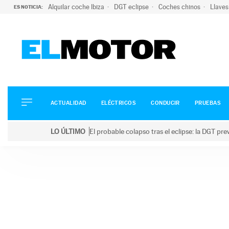
Alquilar coche Ibiza
DGT eclipse
Coches chinos
Llaves
ES NOTICIA:
ACTUALIDAD
ELÉCTRICOS
CONDUCIR
ACTUALIDAD
ELÉCTRICOS
CONDUCIR
PRUEBAS
PRUEBAS
Saltar
VIRALES
LO ÚLTIMO
El probable colapso tras el eclipse: la DGT p
al
PODCAST
LO ÚLTIMO
El probable colapso tras el eclipse: la DGT prevé u
contenido
MOTOS
TECNOLOGÍA
SUPERCOCHES
MOTORTV
PREMIOS
SERVICIOS