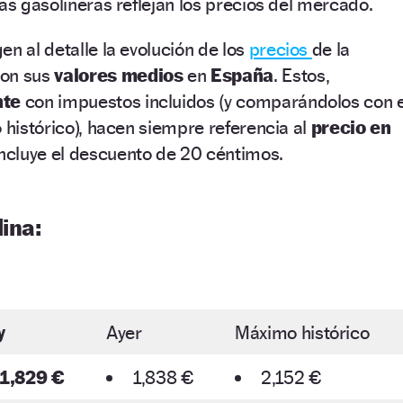
las gasolineras reflejan los precios del mercado.
en al detalle la evolución de los
precios
de la
con sus
valores medios
en
España
. Estos,
nte
con impuestos incluidos (y comparándolos con e
o histórico), hacen siempre referencia al
precio en
incluye el descuento de 20 céntimos.
ina:
y
Ayer
Máximo histórico
1,829 €
1,838 €
2,152 €