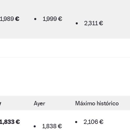
1,989
€
1,999 €
2,311 €
y
Ayer
Máximo histórico
1,833 €
2,106 €
1,838 €