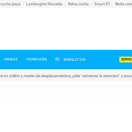
 coche playa
Lamborghini Revuelto
Niños coche
Smart #2
Multa con
SERVIC
VIRALES
TECNOLOGÍA
NEWSLETTER
revé un millón y medio de desplazamientos, pide “extremar la atención” y anu
n millón y medio de desplazamientos, pide “extremar la atención”