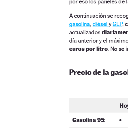
por eso los paneles de 
A continuación se recog
gasolina
,
diésel
y
GLP
, 
actualizados
diariame
día anterior y el máxim
euros por litro
. No se 
Precio de la gasol
Ho
Gasolina 95
: