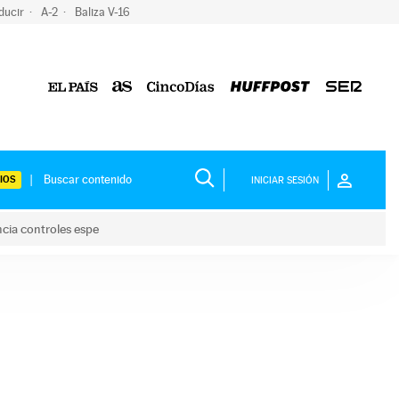
ducir
A-2
Baliza V-16
IOS
INICIAR SESIÓN
ncia controles espe
 y anuncia controles espe