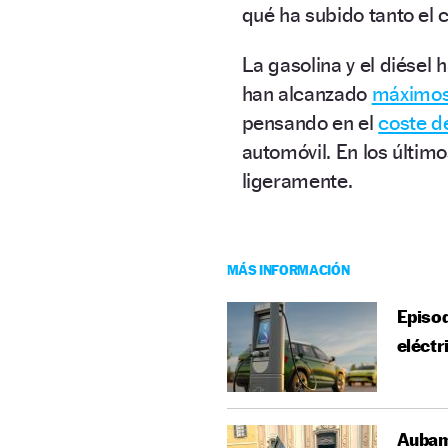
qué ha subido tanto el
La gasolina y el diésel
han alcanzado
máximos 
pensando en el
coste d
automóvil. En los últim
ligeramente.
MÁS INFORMACIÓN
Episod
eléctr
Aubam