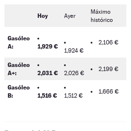
Máximo
Hoy
Ayer
histórico
Gasóleo
2,106 €
A:
1,929 €
1,924 €
Gasóleo
2,199 €
A+:
2,031 €
2,026 €
Gasóleo
1,666 €
B:
1,516 €
1,512 €