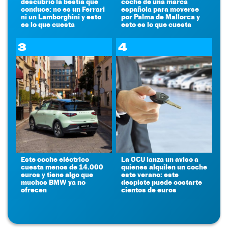
descubrió la bestia que
coche de una marca
conduce: no es un Ferrari
española para moverse
ni un Lamborghini y esto
por Palma de Mallorca y
es lo que cuesta
esto es lo que cuesta
3
4
Este coche eléctrico
La OCU lanza un aviso a
cuesta menos de 14.000
quienes alquilen un coche
euros y tiene algo que
este verano: este
muchos BMW ya no
despiste puede costarte
ofrecen
cientos de euros