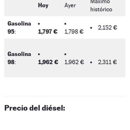
Máximo
Hoy
Ayer
histórico
Gasolina
2,152 €
95
:
1,797 €
1,798 €
Gasolina
98
:
1,962 €
1,962 €
2,311 €
Precio del diésel: