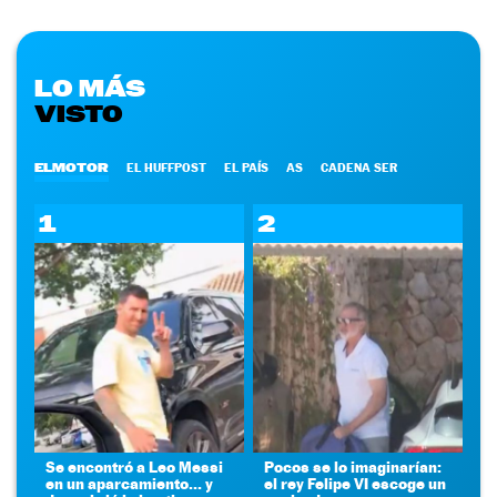
LO MÁS
VISTO
ELMOTOR
EL HUFFPOST
EL PAÍS
AS
CADENA SER
1
2
Se encontró a Leo Messi
Pocos se lo imaginarían:
en un aparcamiento... y
el rey Felipe VI escoge un