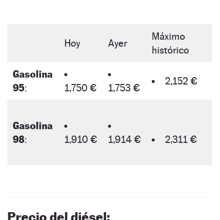
Máximo
Hoy
Ayer
histórico
Gasolina
2,152 €
95
:
1,750 €
1,753 €
Gasolina
98
:
1,910 €
1,914 €
2,311 €
Precio del diésel: