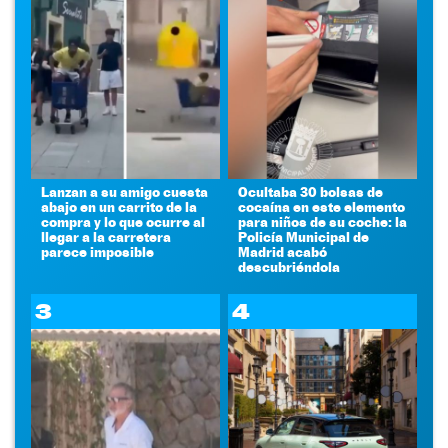
Lanzan a su amigo cuesta
Ocultaba 30 bolsas de
abajo en un carrito de la
cocaína en este elemento
compra y lo que ocurre al
para niños de su coche: la
llegar a la carretera
Policía Municipal de
parece imposible
Madrid acabó
descubriéndola
3
4