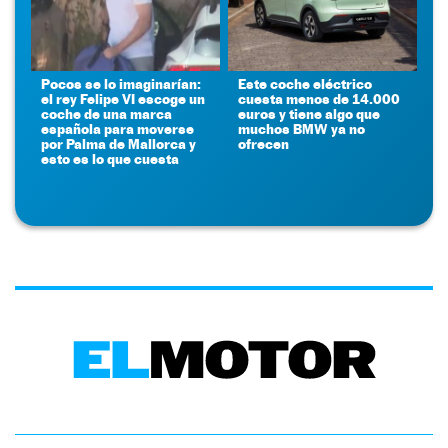
Pocos se lo imaginarían:
Este coche eléctrico
el rey Felipe VI escoge un
cuesta menos de 14.000
coche de una marca
euros y tiene algo que
española para moverse
muchos BMW ya no
por Palma de Mallorca y
ofrecen
esto es lo que cuesta