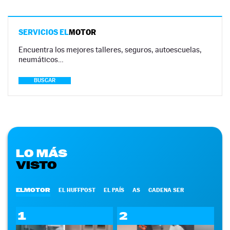
SERVICIOS EL
MOTOR
Encuentra los mejores talleres, seguros, autoescuelas,
neumáticos…
BUSCAR
LO MÁS
VISTO
ELMOTOR
EL HUFFPOST
EL PAÍS
AS
CADENA SER
1
2