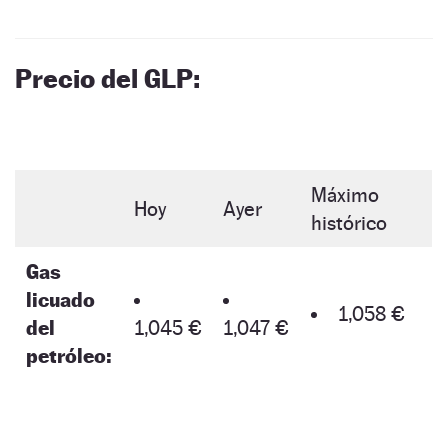
Precio del GLP:
Máximo
Hoy
Ayer
histórico
Gas
licuado
1,058 €
del
1,045 €
1,047 €
petróleo: