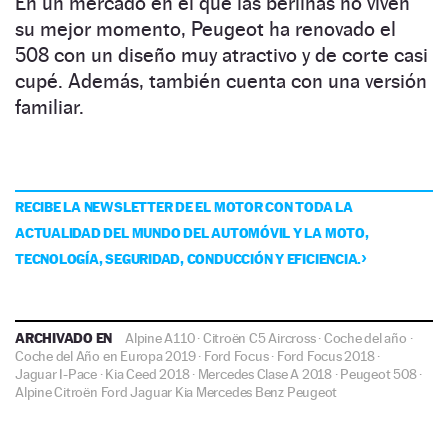
En un mercado en el que las berlinas no viven
su mejor momento, Peugeot ha renovado el
508 con un diseño muy atractivo y de corte casi
cupé. Además, también cuenta con una versión
familiar.
RECIBE LA NEWSLETTER DE EL MOTOR CON TODA LA
ACTUALIDAD DEL MUNDO DEL AUTOMÓVIL Y LA MOTO,
TECNOLOGÍA, SEGURIDAD, CONDUCCIÓN Y EFICIENCIA.
ARCHIVADO EN
Alpine A110
·
Citroën C5 Aircross
·
Coche del año
·
Coche del Año en Europa 2019
·
Ford Focus
·
Ford Focus 2018
·
Jaguar I-Pace
·
Kia Ceed 2018
·
Mercedes Clase A 2018
·
Peugeot 508
·
Alpine
Citroën
Ford
Jaguar
Kia
Mercedes Benz
Peugeot