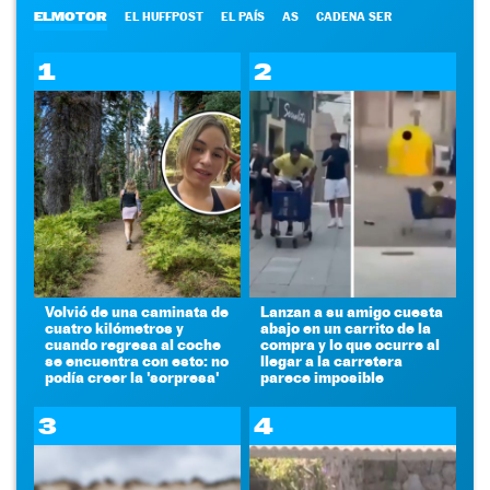
ELMOTOR
EL HUFFPOST
EL PAÍS
AS
CADENA SER
1
2
Volvió de una caminata de
Lanzan a su amigo cuesta
cuatro kilómetros y
abajo en un carrito de la
cuando regresa al coche
compra y lo que ocurre al
se encuentra con esto: no
llegar a la carretera
podía creer la 'sorpresa'
parece imposible
3
4