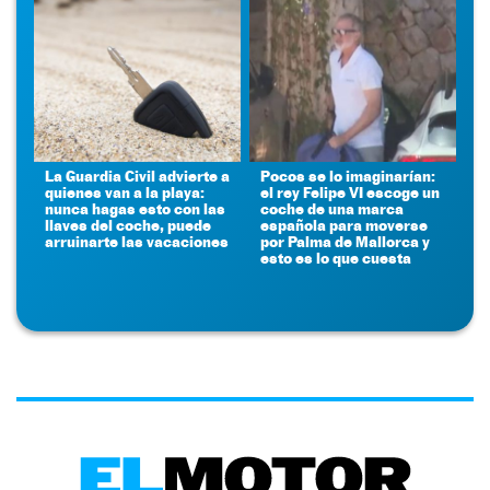
La Guardia Civil advierte a
Pocos se lo imaginarían:
quienes van a la playa:
el rey Felipe VI escoge un
nunca hagas esto con las
coche de una marca
llaves del coche, puede
española para moverse
arruinarte las vacaciones
por Palma de Mallorca y
esto es lo que cuesta