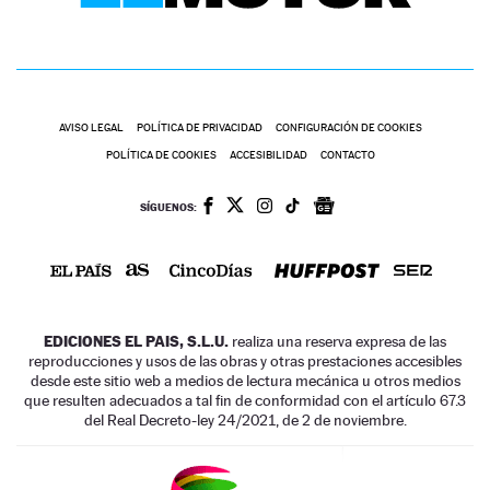
AVISO LEGAL
POLÍTICA DE PRIVACIDAD
CONFIGURACIÓN DE COOKIES
POLÍTICA DE COOKIES
ACCESIBILIDAD
CONTACTO
SÍGUENOS:
EDICIONES EL PAIS, S.L.U.
realiza una reserva expresa de las
reproducciones y usos de las obras y otras prestaciones accesibles
desde este sitio web a medios de lectura mecánica u otros medios
que resulten adecuados a tal fin de conformidad con el artículo 67.3
del Real Decreto-ley 24/2021, de 2 de noviembre.