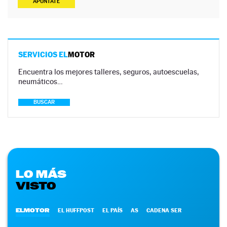
APÚNTATE
SERVICIOS EL
MOTOR
Encuentra los mejores talleres, seguros, autoescuelas,
neumáticos…
BUSCAR
LO MÁS
VISTO
ELMOTOR
EL HUFFPOST
EL PAÍS
AS
CADENA SER