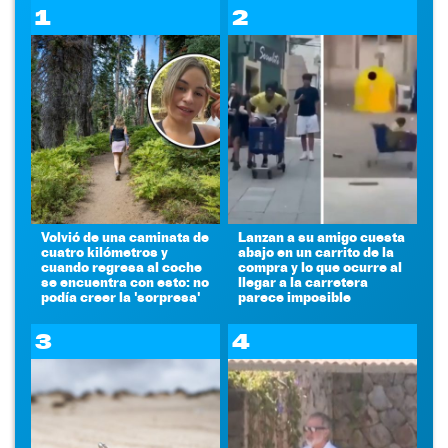
1
2
Volvió de una caminata de
Lanzan a su amigo cuesta
cuatro kilómetros y
abajo en un carrito de la
cuando regresa al coche
compra y lo que ocurre al
se encuentra con esto: no
llegar a la carretera
podía creer la 'sorpresa'
parece imposible
3
4