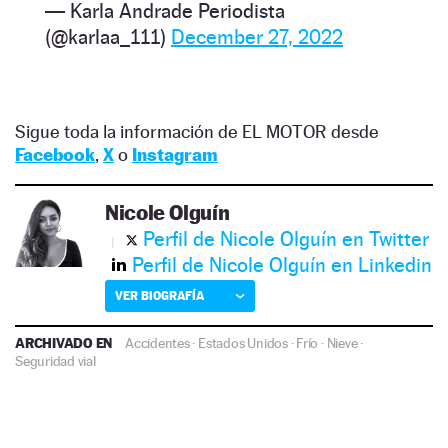
— Karla Andrade Periodista
(@karlaa_111)
December 27, 2022
Sigue toda la información de EL MOTOR desde
Facebook
,
X
o
Instagram
Nicole Olguín
Perfil de Nicole Olguín en Twitter
Perfil de Nicole Olguín en Linkedin
VER BIOGRAFÍA
ARCHIVADO EN
Accidentes
·
Estados Unidos
·
Frío
·
Nieve
·
Seguridad vial