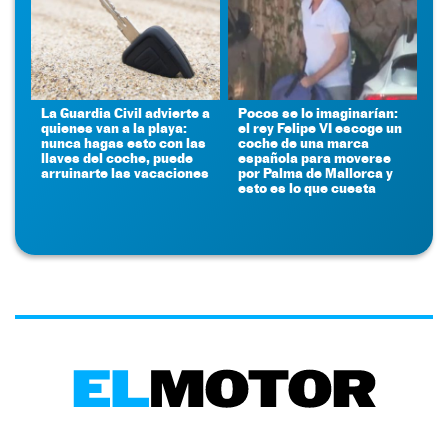
La Guardia Civil advierte a
Pocos se lo imaginarían:
quienes van a la playa:
el rey Felipe VI escoge un
nunca hagas esto con las
coche de una marca
llaves del coche, puede
española para moverse
arruinarte las vacaciones
por Palma de Mallorca y
esto es lo que cuesta