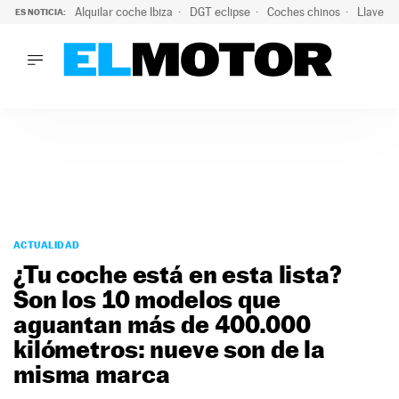
Alquilar coche Ibiza
DGT eclipse
Coches chinos
Llaves 
ES NOTICIA:
LO ÚLTIMO
El probable colapso tras el eclipse: la DGT prevé un millón 
LO ÚLTIMO
El probable colapso tras el eclipse: la DGT prevé un millón 
ACTUALIDAD
ELÉCTRICOS
CONDUCIR
PRUEBAS
Saltar
VIRALES
al
ACTUALIDAD
PODCAST
contenido
¿Tu coche está en esta lista?
MOTOS
Son los 10 modelos que
TECNOLOGÍA
aguantan más de 400.000
SUPERCOCHES
MOTORTV
kilómetros: nueve son de la
PREMIOS
misma marca
SERVICIOS