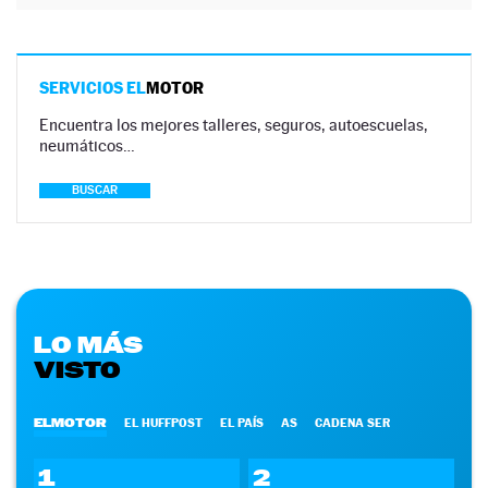
SERVICIOS EL
MOTOR
Encuentra los mejores talleres, seguros, autoescuelas,
neumáticos…
BUSCAR
LO MÁS
VISTO
ELMOTOR
EL HUFFPOST
EL PAÍS
AS
CADENA SER
1
2