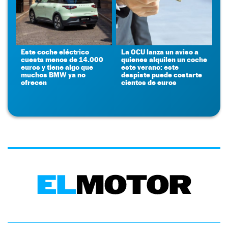
Este coche eléctrico
La OCU lanza un aviso a
cuesta menos de 14.000
quienes alquilen un coche
euros y tiene algo que
este verano: este
muchos BMW ya no
despiste puede costarte
ofrecen
cientos de euros