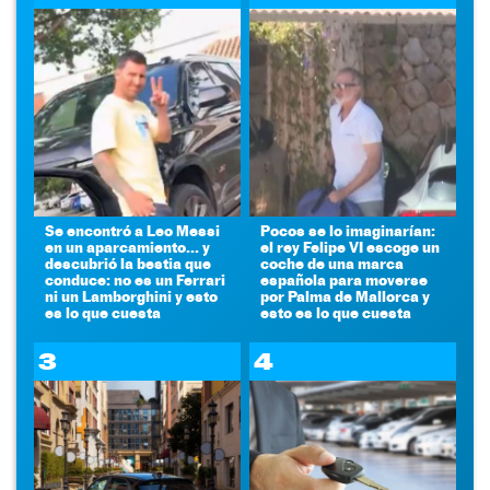
Se encontró a Leo Messi
Pocos se lo imaginarían:
en un aparcamiento... y
el rey Felipe VI escoge un
descubrió la bestia que
coche de una marca
conduce: no es un Ferrari
española para moverse
ni un Lamborghini y esto
por Palma de Mallorca y
es lo que cuesta
esto es lo que cuesta
3
4