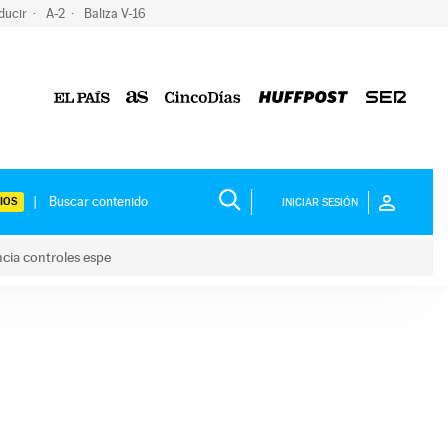
ducir
A-2
Baliza V-16
IOS
INICIAR SESIÓN
ncia controles espe
 y anuncia controles espe