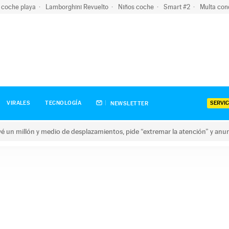
 coche playa
Lamborghini Revuelto
Niños coche
Smart #2
Multa con
SERVIC
VIRALES
TECNOLOGÍA
NEWSLETTER
revé un millón y medio de desplazamientos, pide “extremar la atención” y anu
n millón y medio de desplazamientos, pide “extremar la atención”