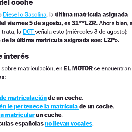
 del coche
io
Diesel o Gasolina
, la
última matrícula asignada
el viernes 5 de agosto,
es
31**LZR.
Ahora bien, s
 trata, la
DGT
señala esto (miércoles 3 de agosto):
e de la última matrícula asignada son: LZP».
e interés
 sobre matriculación, en
EL MOTOR
se encuentran
as:
de matriculación
de un coche
.
én le pertenece la matrícula
de un coche
.
n matricular
un coche
.
ículas españolas
no llevan vocales
.