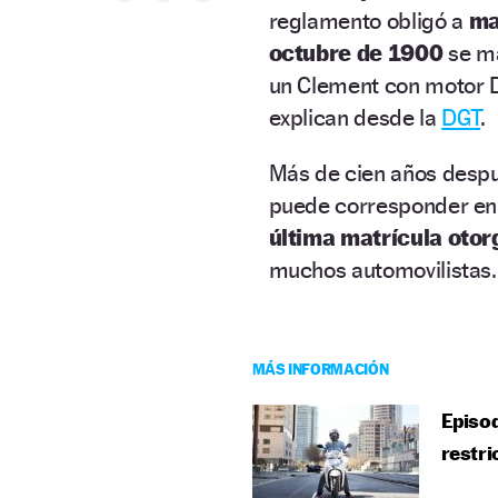
reglamento obligó a
ma
octubre de 1900
se ma
un Clement con motor Di
explican desde la
DGT
.
Más de cien años despu
puede corresponder en
última matrícula oto
muchos automovilistas.
MÁS INFORMACIÓN
Episod
restri