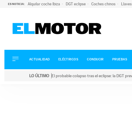
Alquilar coche Ibiza
DGT eclipse
Coches chinos
Llaves
ES NOTICIA:
ACTUALIDAD
ELÉCTRICOS
CONDUCIR
ACTUALIDAD
ELÉCTRICOS
CONDUCIR
PRUEBAS
PRUEBAS
Saltar
VIRALES
LO ÚLTIMO
El probable colapso tras el eclipse: la DGT p
al
PODCAST
LO ÚLTIMO
El probable colapso tras el eclipse: la DGT prevé u
contenido
MOTOS
TECNOLOGÍA
SUPERCOCHES
MOTORTV
PREMIOS
SERVICIOS