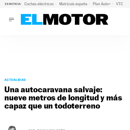
Coches eléctricos
Matrícula españa
Plan Auto+
VTC
ES NOTICIA:
LO ÚLTIMO
La Lista Blanca del Programa Auto+: todos los coches eléct
LO ÚLTIMO
La Lista Blanca del Programa Auto+: todos los coches eléctr
ACTUALIDAD
ELÉCTRICOS
CONDUCIR
PRUEBAS
Saltar
VIRALES
al
ACTUALIDAD
PODCAST
contenido
Una autocaravana salvaje:
MOTOS
nueve metros de longitud y más
TECNOLOGÍA
capaz que un todoterreno
SUPERCOCHES
MOTORTV
PREMIOS
SERVICIOS