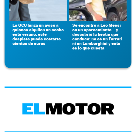
La OCU lanza un aviso a
Se encontró a Leo Messi
quienes alquilen un coche
en un aparcamiento... y
este verano: este
descubrió la bestia que
despiste puede costarte
conduce: no es un Ferrari
cientos de euros
ni un Lamborghini y esto
es lo que cuesta