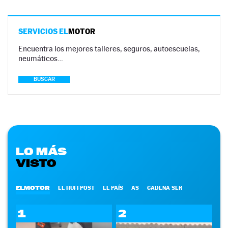
SERVICIOS EL
MOTOR
Encuentra los mejores talleres, seguros, autoescuelas,
neumáticos…
BUSCAR
LO MÁS
VISTO
ELMOTOR
EL HUFFPOST
EL PAÍS
AS
CADENA SER
1
2