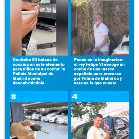
Ocultaba 30 bolsas de
Pocos se lo imaginarían:
cocaína en este elemento
el rey Felipe VI escoge un
para niños de su coche: la
coche de una marca
Policía Municipal de
española para moverse
Madrid acabó
por Palma de Mallorca y
descubriéndola
esto es lo que cuesta
3
4