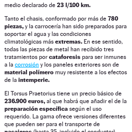
medio declarado de
23 l/100 km.
Tanto el chasis, conformado por más de
780
piezas,
y la carrocería han sido preparados para
soportar el agua y las condiciones
climatológicas más
extremas.
En ese sentido,
todas las piezas de metal han recibido tres
tratamientos por
cataforesis
para ser inmunes
a la
corrosión
y los paneles exteriores son de
material polímero
muy resistente a los efectos
de la
intemperie.
El Torsus Praetorius tiene un precio básico de
236.900 euros,
al que habrá que añadir el de la
preparación específica
según el uso
requerido. La gama ofrece versiones diferentes
que pueden ser para el transporte de
pasajeros
(hasta 35, incluido el conductor),