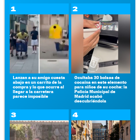
1
2
Lanzan a su amigo cuesta
Ocultaba 30 bolsas de
abajo en un carrito de la
cocaína en este elemento
compra y lo que ocurre al
para niños de su coche: la
llegar a la carretera
Policía Municipal de
parece imposible
Madrid acabó
descubriéndola
3
4