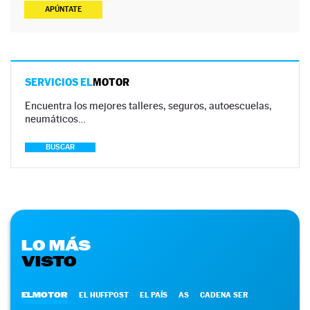
APÚNTATE
SERVICIOS EL
MOTOR
Encuentra los mejores talleres, seguros, autoescuelas,
neumáticos…
BUSCAR
LO MÁS
VISTO
ELMOTOR
EL HUFFPOST
EL PAÍS
AS
CADENA SER