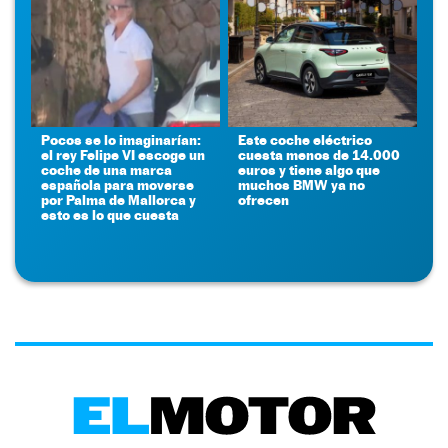
Pocos se lo imaginarían:
Este coche eléctrico
el rey Felipe VI escoge un
cuesta menos de 14.000
coche de una marca
euros y tiene algo que
española para moverse
muchos BMW ya no
por Palma de Mallorca y
ofrecen
esto es lo que cuesta