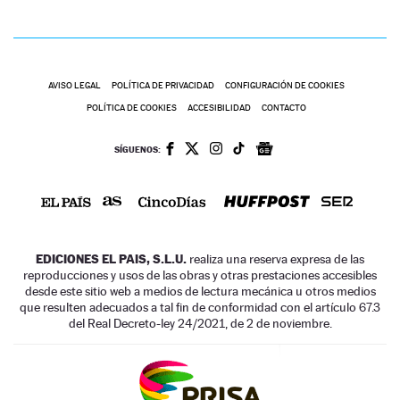
AVISO LEGAL
POLÍTICA DE PRIVACIDAD
CONFIGURACIÓN DE COOKIES
POLÍTICA DE COOKIES
ACCESIBILIDAD
CONTACTO
SÍGUENOS:
EDICIONES EL PAIS, S.L.U.
realiza una reserva expresa de las
reproducciones y usos de las obras y otras prestaciones accesibles
desde este sitio web a medios de lectura mecánica u otros medios
que resulten adecuados a tal fin de conformidad con el artículo 67.3
del Real Decreto-ley 24/2021, de 2 de noviembre.