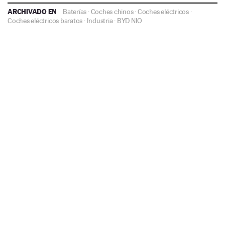
ARCHIVADO EN
Baterías
·
Coches chinos
·
Coches eléctricos
·
Coches eléctricos baratos
·
Industria
·
BYD
NIO