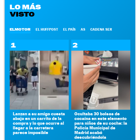
LO MÁS
VISTO
ELMOTOR
EL HUFFPOST
EL PAÍS
AS
CADENA SER
1
2
Lanzan a su amigo cuesta
Ocultaba 30 bolsas de
abajo en un carrito de la
cocaína en este elemento
compra y lo que ocurre al
para niños de su coche: la
llegar a la carretera
Policía Municipal de
parece imposible
Madrid acabó
descubriéndola