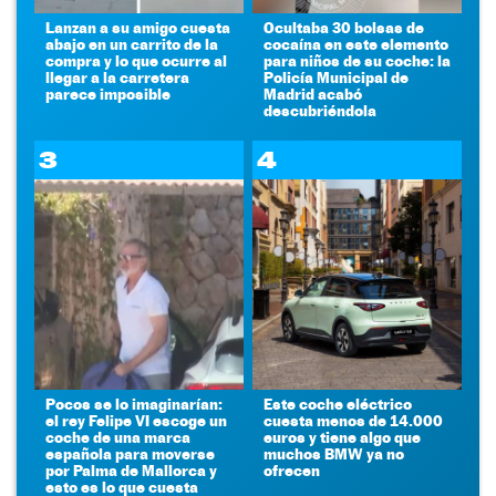
Lanzan a su amigo cuesta
Ocultaba 30 bolsas de
abajo en un carrito de la
cocaína en este elemento
compra y lo que ocurre al
para niños de su coche: la
llegar a la carretera
Policía Municipal de
parece imposible
Madrid acabó
descubriéndola
3
4
Pocos se lo imaginarían:
Este coche eléctrico
el rey Felipe VI escoge un
cuesta menos de 14.000
coche de una marca
euros y tiene algo que
española para moverse
muchos BMW ya no
por Palma de Mallorca y
ofrecen
esto es lo que cuesta