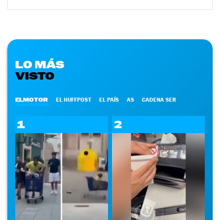
LO MÁS
VISTO
ELMOTOR
EL HUFFPOST
EL PAÍS
AS
CADENA SER
1
2