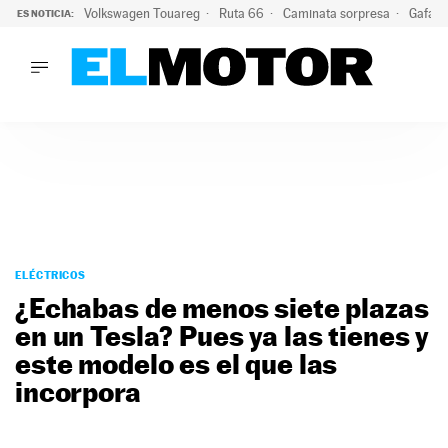
Volkswagen Touareg
Ruta 66
Caminata sorpresa
Gafas 
ES NOTICIA:
LO ÚLTIMO
Ni se te ocurra usar las gafas del eclipse al volante: el moti
LO ÚLTIMO
Ni se te ocurra usar las gafas del eclipse al volante: el motiv
ACTUALIDAD
ELÉCTRICOS
CONDUCIR
PRUEBAS
Saltar
VIRALES
al
ELÉCTRICOS
PODCAST
contenido
¿Echabas de menos siete plazas
MOTOS
en un Tesla? Pues ya las tienes y
TECNOLOGÍA
este modelo es el que las
SUPERCOCHES
MOTORTV
incorpora
PREMIOS
SERVICIOS