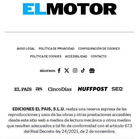
AVISO LEGAL
POLÍTICA DE PRIVACIDAD
CONFIGURACIÓN DE COOKIES
POLÍTICA DE COOKIES
ACCESIBILIDAD
CONTACTO
SÍGUENOS:
EDICIONES EL PAIS, S.L.U.
realiza una reserva expresa de las
reproducciones y usos de las obras y otras prestaciones accesibles
desde este sitio web a medios de lectura mecánica u otros medios
que resulten adecuados a tal fin de conformidad con el artículo 67.3
del Real Decreto-ley 24/2021, de 2 de noviembre.