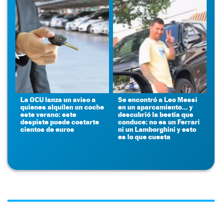
La OCU lanza un aviso a
Se encontró a Leo Messi
quienes alquilen un coche
en un aparcamiento... y
este verano: este
descubrió la bestia que
despiste puede costarte
conduce: no es un Ferrari
cientos de euros
ni un Lamborghini y esto
es lo que cuesta