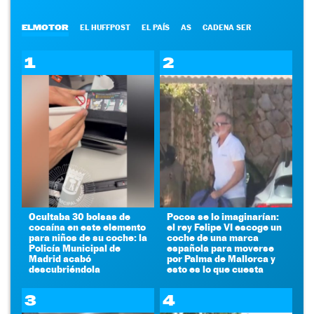
ELMOTOR
EL HUFFPOST
EL PAÍS
AS
CADENA SER
1
2
Ocultaba 30 bolsas de
Pocos se lo imaginarían:
cocaína en este elemento
el rey Felipe VI escoge un
para niños de su coche: la
coche de una marca
Policía Municipal de
española para moverse
Madrid acabó
por Palma de Mallorca y
descubriéndola
esto es lo que cuesta
3
4