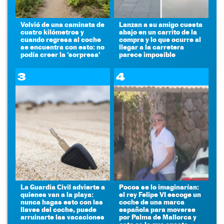
Volvió de una caminata de
Lanzan a su amigo cuesta
cuatro kilómetros y
abajo en un carrito de la
cuando regresa al coche
compra y lo que ocurre al
se encuentra con esto: no
llegar a la carretera
podía creer la 'sorpresa'
parece imposible
3
4
La Guardia Civil advierte a
Pocos se lo imaginarían:
quienes van a la playa:
el rey Felipe VI escoge un
nunca hagas esto con las
coche de una marca
llaves del coche, puede
española para moverse
arruinarte las vacaciones
por Palma de Mallorca y