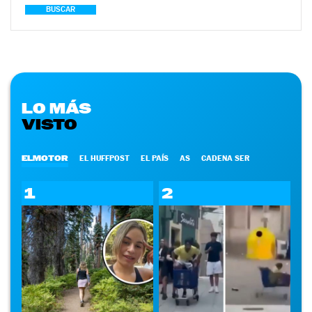
BUSCAR
LO MÁS
VISTO
ELMOTOR
EL HUFFPOST
EL PAÍS
AS
CADENA SER
1
2