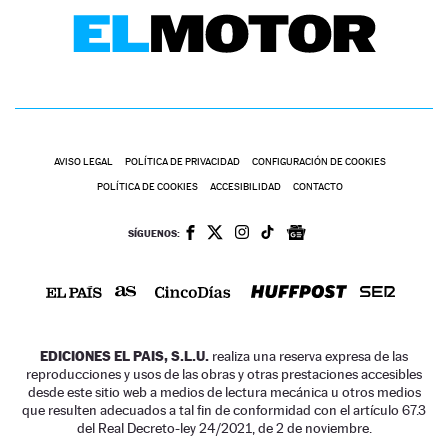
AVISO LEGAL
POLÍTICA DE PRIVACIDAD
CONFIGURACIÓN DE COOKIES
POLÍTICA DE COOKIES
ACCESIBILIDAD
CONTACTO
SÍGUENOS:
EDICIONES EL PAIS, S.L.U.
realiza una reserva expresa de las
reproducciones y usos de las obras y otras prestaciones accesibles
desde este sitio web a medios de lectura mecánica u otros medios
que resulten adecuados a tal fin de conformidad con el artículo 67.3
del Real Decreto-ley 24/2021, de 2 de noviembre.