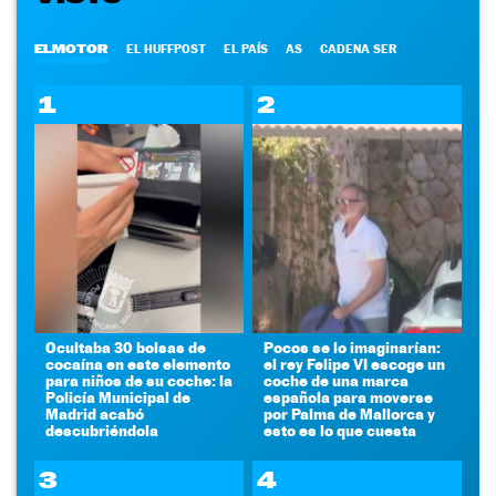
ELMOTOR
EL HUFFPOST
EL PAÍS
AS
CADENA SER
1
2
Ocultaba 30 bolsas de
Pocos se lo imaginarían:
cocaína en este elemento
el rey Felipe VI escoge un
para niños de su coche: la
coche de una marca
Policía Municipal de
española para moverse
Madrid acabó
por Palma de Mallorca y
descubriéndola
esto es lo que cuesta
3
4