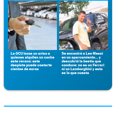
La OCU lanza un aviso a
Se encontró a Leo Messi
quienes alquilen un coche
en un aparcamiento... y
este verano: este
descubrió la bestia que
despiste puede costarte
conduce: no es un Ferrari
cientos de euros
ni un Lamborghini y esto
es lo que cuesta