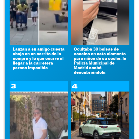
Lanzan a su amigo cuesta
Ocultaba 30 bolsas de
abajo en un carrito de la
cocaína en este elemento
compra y lo que ocurre al
para niños de su coche: la
llegar a la carretera
Policía Municipal de
parece imposible
Madrid acabó
descubriéndola
3
4