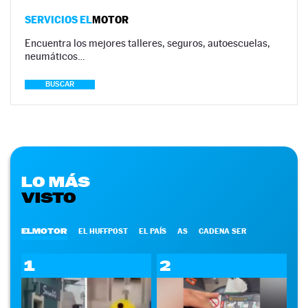
SERVICIOS EL
MOTOR
Encuentra los mejores talleres, seguros, autoescuelas,
neumáticos…
BUSCAR
LO MÁS
VISTO
ELMOTOR
EL HUFFPOST
EL PAÍS
AS
CADENA SER
1
2