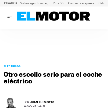
Volkswagen Touareg
Ruta 66
Caminata sorpresa
Gafas 
ES NOTICIA:
LO ÚLTIMO
Ni se te ocurra usar las gafas del eclipse al volante: el moti
LO ÚLTIMO
Ni se te ocurra usar las gafas del eclipse al volante: el motiv
ACTUALIDAD
ELÉCTRICOS
CONDUCIR
PRUEBAS
Saltar
VIRALES
al
ELÉCTRICOS
PODCAST
contenido
Otro escollo serio para el coche
MOTOS
eléctrico
TECNOLOGÍA
SUPERCOCHES
MOTORTV
PREMIOS
JUAN LUIS SOTO
POR
SERVICIOS
21 AGO 23 - 12: 36