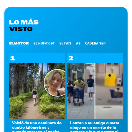
LO MÁS
VISTO
ELMOTOR
EL HUFFPOST
EL PAÍS
AS
CADENA SER
1
2
Volvió de una caminata de
Lanzan a su amigo cuesta
cuatro kilómetros y
abajo en un carrito de la
cuando regresa al coche
compra y lo que ocurre al