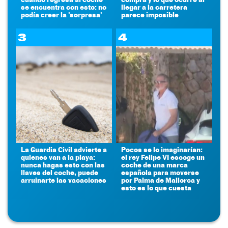
se encuentra con esto: no
llegar a la carretera
podía creer la 'sorpresa'
parece imposible
3
4
La Guardia Civil advierte a
Pocos se lo imaginarían:
quienes van a la playa:
el rey Felipe VI escoge un
nunca hagas esto con las
coche de una marca
llaves del coche, puede
española para moverse
arruinarte las vacaciones
por Palma de Mallorca y
esto es lo que cuesta